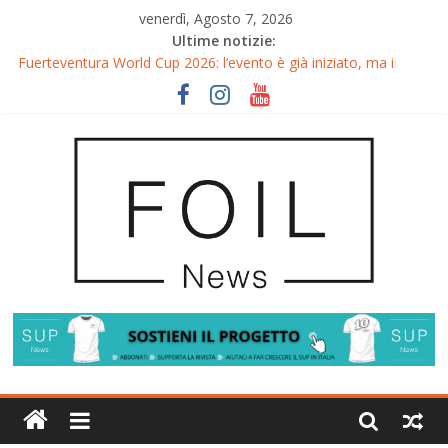
venerdì, Agosto 7, 2026
Ultime notizie:
Fuerteventura World Cup 2026: l’evento è già iniziato, ma i
riflettori si accendono sul Wingfoil!
Fuerteventura FreeFly-Slalom 2026: Cappuzzo e Belloeuvre
Campioni del Mondo
Fuerteventura 2026: Trionfi e Titoli Mondiali nel Surf-Freestyle
Trionfo di Chris MacDonald e Viola Lippitsch a Gran Canaria
Gran Canaria GWA Wingfoil World Cup 2026: Spettacolo e
adrenalina a Pozo Izquierdo