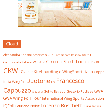
Cloud
Alessandra Sensini
America's Cup
Campionato Italiano Kitefoil
Circolo Surf Torbole
Campionato Italiano WingFoil
CKI
CKWI
Classe Kiteboarding e WingSport Italia
Coppa
Francesco
Duotone
Italia Wingfoil
FIV
Cappuzzo
GWA
Gollito Estredo
Gregorio Pugliese
Gizzeria
GWA Wing Foil Tour
International Wing Sports Association
Lorenzo Boschetti
iQFoil
Lauriane Nolot
Luna Rossa