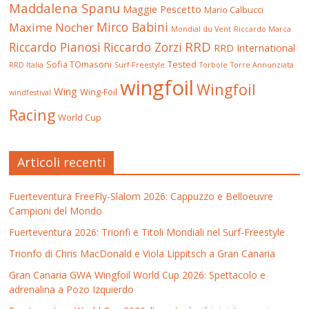
Maddalena Spanu
Maggie Pescetto
Mario Calbucci
Mirco Babini
Maxime Nocher
Mondial du Vent
Riccardo Marca
RRD
Riccardo Pianosi
Riccardo Zorzi
RRD International
Sofia TOmasoni
Tested
RRD Italia
Surf-Freestyle
Torbole
Torre Annunziata
wingfoil
Wingfoil
Wing
Wing-Foil
windfestival
Racing
World Cup
Articoli recenti
Fuerteventura FreeFly-Slalom 2026: Cappuzzo e Belloeuvre
Campioni del Mondo
Fuerteventura 2026: Trionfi e Titoli Mondiali nel Surf-Freestyle
Trionfo di Chris MacDonald e Viola Lippitsch a Gran Canaria
Gran Canaria GWA Wingfoil World Cup 2026: Spettacolo e
adrenalina a Pozo Izquierdo