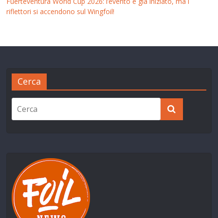
Fuerteventura World Cup 2026: l’evento è già iniziato, ma i
riflettori si accendono sul Wingfoil!
Cerca