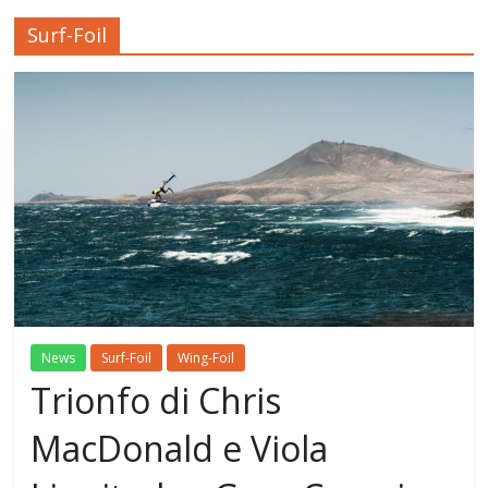
Surf-Foil
News
Surf-Foil
Wing-Foil
Trionfo di Chris
MacDonald e Viola