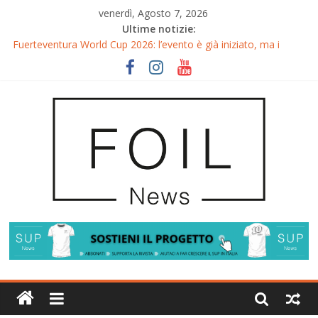
venerdì, Agosto 7, 2026
Ultime notizie:
Fuerteventura World Cup 2026: l’evento è già iniziato, ma i
riflettori si accendono sul Wingfoil!
Fuerteventura FreeFly-Slalom 2026: Cappuzzo e Belloeuvre
Campioni del Mondo
Fuerteventura 2026: Trionfi e Titoli Mondiali nel Surf-Freestyle
Trionfo di Chris MacDonald e Viola Lippitsch a Gran Canaria
Gran Canaria GWA Wingfoil World Cup 2026: Spettacolo e
adrenalina a Pozo Izquierdo