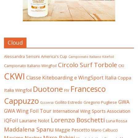
Cloud
Alessandra Sensini
America's Cup
Campionato Italiano Kitefoil
Circolo Surf Torbole
Campionato Italiano WingFoil
CKI
CKWI
Classe Kiteboarding e WingSport Italia
Coppa
Francesco
Duotone
Italia Wingfoil
FIV
Cappuzzo
GWA
Gollito Estredo
Gregorio Pugliese
Gizzeria
GWA Wing Foil Tour
International Wing Sports Association
Lorenzo Boschetti
iQFoil
Lauriane Nolot
Luna Rossa
Maddalena Spanu
Maggie Pescetto
Mario Calbucci
Mirco Babini