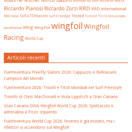
Maxime Nocher
Mondial du Vent
Riccardo Marca
RRD
Riccardo Pianosi
Riccardo Zorzi
RRD International
Sofia TOmasoni
Tested
RRD Italia
Surf-Freestyle
Torbole
Torre Annunziata
wingfoil
Wingfoil
Wing
Wing-Foil
windfestival
Racing
World Cup
Articoli recenti
Fuerteventura FreeFly-Slalom 2026: Cappuzzo e Belloeuvre
Campioni del Mondo
Fuerteventura 2026: Trionfi e Titoli Mondiali nel Surf-Freestyle
Trionfo di Chris MacDonald e Viola Lippitsch a Gran Canaria
Gran Canaria GWA Wingfoil World Cup 2026: Spettacolo e
adrenalina a Pozo Izquierdo
Fuerteventura World Cup 2026: l’evento è già iniziato, ma i
riflettori si accendono sul Wingfoil!