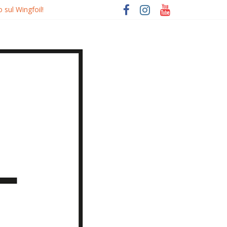
 sul Wingfoil!
o
quierdo