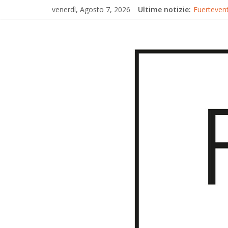
venerdì, Agosto 7, 2026
Ultime notizie:
Fuertevent
Fuerteven
Fuertevent
Trionfo di
Gran Canar