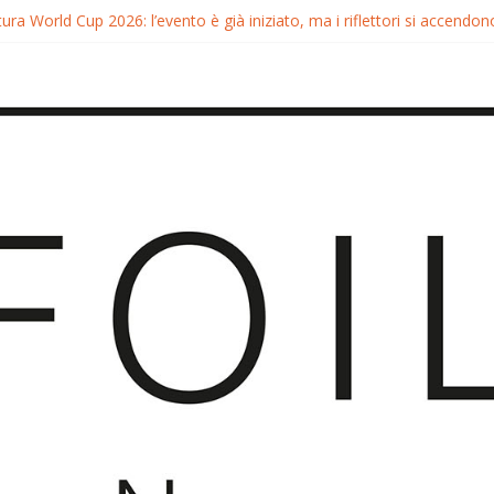
ura World Cup 2026: l’evento è già iniziato, ma i riflettori si accendono
tura FreeFly-Slalom 2026: Cappuzzo e Belloeuvre Campioni del Mond
ura 2026: Trionfi e Titoli Mondiali nel Surf-Freestyle
 Chris MacDonald e Viola Lippitsch a Gran Canaria
ia GWA Wingfoil World Cup 2026: Spettacolo e adrenalina a Pozo Iz