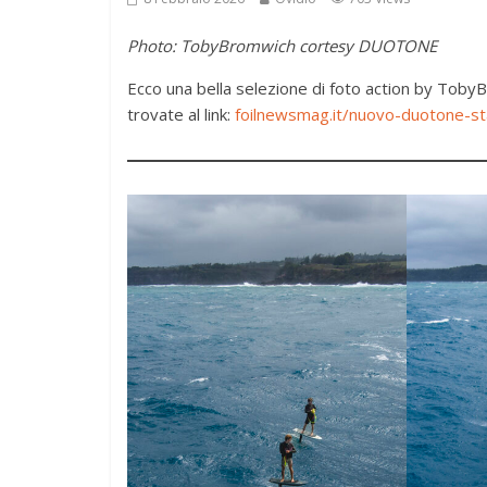
Photo: TobyBromwich cortesy DUOTONE
Ecco una bella selezione di foto action by Toby
trovate al link:
foilnewsmag.it/nuovo-duotone-st