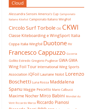
Cloud
Alessandra Sensini
America's Cup
Campionato
Campionato Italiano WingFoil
Italiano Kitefoil
CKWI
Circolo Surf Torbole
CKI
Classe Kiteboarding e WingSport Italia
Duotone
Coppa Italia Wingfoil
FIV
Francesco Cappuzzo
Gizzeria
GWA
GWA
Gollito Estredo
Gregorio Pugliese
Wing Foil Tour
International Wing Sports
Lorenzo
iQFoil
Association
Lauriane Nolot
Boschetti
Maddalena
Luna Rossa
Spanu
Maggie Pescetto
Mario Calbucci
Mirco Babini
Maxime Nocher
Mondial du
Riccardo Pianosi
Vent
Riccardo Marca