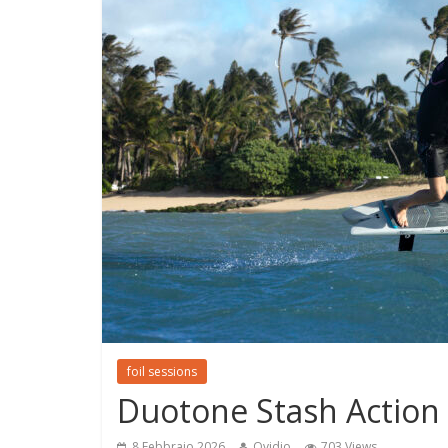
foil sessions
Duotone Stash Action 
8 Febbraio 2026
Ovidio
703 Views