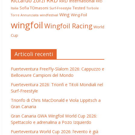
RRD
Riccardo Zorzi
RRD International
RRD
Sofia TOmasoni
Tested
Italia
Surf-Freestyle
Torbole
Wing
Wing-Foil
Torre Annunziata
windfestival
wingfoil
Wingfoil Racing
World
Cup
Articoli recenti
Fuerteventura FreeFly-Slalom 2026: Cappuzzo e
Belloeuvre Campioni del Mondo
Fuerteventura 2026: Trionfi e Titoli Mondiali nel
Surf-Freestyle
Trionfo di Chris MacDonald e Viola Lippitsch a
Gran Canaria
Gran Canaria GWA Wingfoil World Cup 2026:
Spettacolo e adrenalina a Pozo Izquierdo
Fuerteventura World Cup 2026: l’evento è già