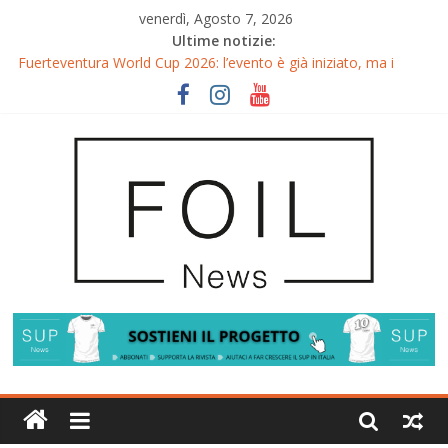
venerdì, Agosto 7, 2026
Ultime notizie:
Fuerteventura World Cup 2026: l’evento è già iniziato, ma i
riflettori si accendono sul Wingfoil!
Fuerteventura FreeFly-Slalom 2026: Cappuzzo e Belloeuvre
Campioni del Mondo
Fuerteventura 2026: Trionfi e Titoli Mondiali nel Surf-Freestyle
Trionfo di Chris MacDonald e Viola Lippitsch a Gran Canaria
Gran Canaria GWA Wingfoil World Cup 2026: Spettacolo e
adrenalina a Pozo Izquierdo