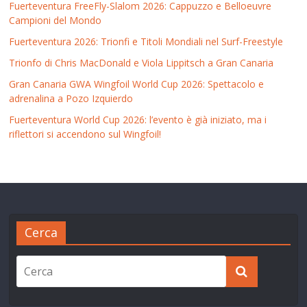
Fuerteventura FreeFly-Slalom 2026: Cappuzzo e Belloeuvre
Campioni del Mondo
Fuerteventura 2026: Trionfi e Titoli Mondiali nel Surf-Freestyle
Trionfo di Chris MacDonald e Viola Lippitsch a Gran Canaria
Gran Canaria GWA Wingfoil World Cup 2026: Spettacolo e
adrenalina a Pozo Izquierdo
Fuerteventura World Cup 2026: l’evento è già iniziato, ma i
riflettori si accendono sul Wingfoil!
Cerca