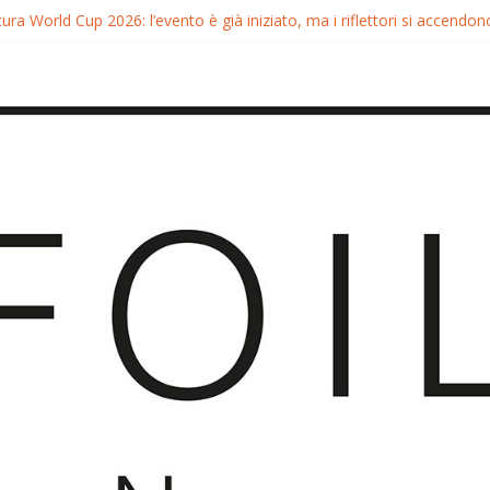
ura World Cup 2026: l’evento è già iniziato, ma i riflettori si accendono
tura FreeFly-Slalom 2026: Cappuzzo e Belloeuvre Campioni del Mond
ura 2026: Trionfi e Titoli Mondiali nel Surf-Freestyle
 Chris MacDonald e Viola Lippitsch a Gran Canaria
ia GWA Wingfoil World Cup 2026: Spettacolo e adrenalina a Pozo Iz