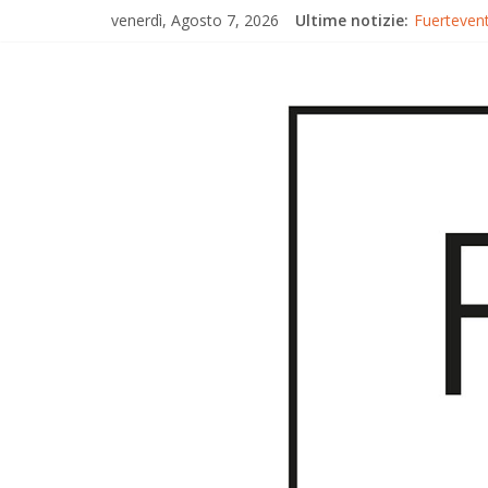
venerdì, Agosto 7, 2026
Ultime notizie:
Fuertevent
Fuerteven
Fuertevent
Trionfo di
Gran Canar