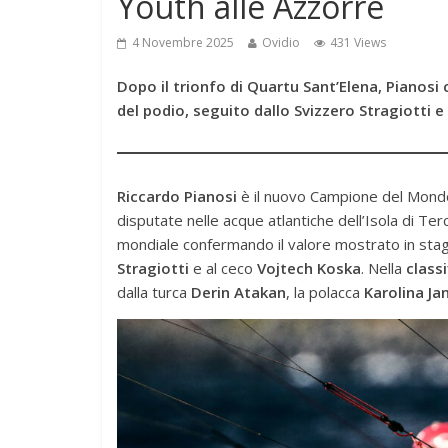
Youth alle Azzorre
4 Novembre 2025
Ovidio
431 Views
Dopo il trionfo di Quartu Sant’Elena, Pianosi 
del podio, seguito dallo Svizzero Stragiotti 
Riccardo Pianosi
è il nuovo Campione del Mond
disputate nelle acque atlantiche dell’Isola di Te
mondiale confermando il valore mostrato in stag
Stragiotti
e al ceco
Vojtech Koska
. Nella
class
dalla turca
Derin Atakan
, la polacca
Karolina J