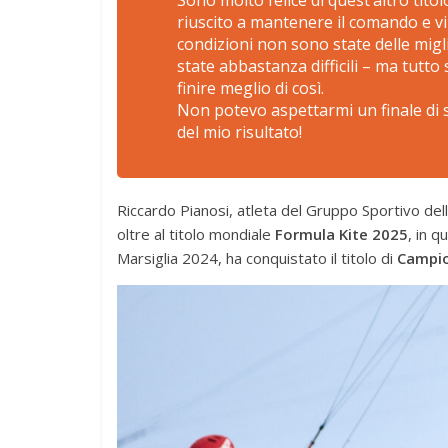
Sono molto felice di quest’altro tito
riuscito a mantenere il comando e vi
condizioni non sono state delle migl
state abbastanza difficili – ma tut
finire meglio di così.
Non potevo aspettarmi un finale di s
del mio risultato!
Riccardo Pianosi, atleta del Gruppo Sportivo della
oltre al titolo mondiale
Formula Kite 2025
, in 
Marsiglia 2024, ha conquistato il titolo di
Campio