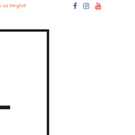
 sul Wingfoil!
o
quierdo