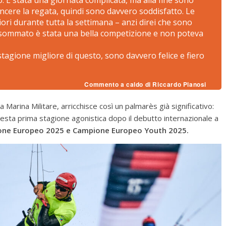
lo. È stata una giornata complicata, ma alla fine sono
ncere la regata, quindi sono davvero soddisfatto. Le
iori durante tutta la settimana – anzi direi che sono
to sommato è stata una bella competizione e non poteva
tagione migliore di questo, sono davvero felice e fiero
Commento a caldo di Riccardo Pianosi
 Marina Militare, arricchisce così un palmarès già significativo:
questa prima stagione agonistica dopo il debutto internazionale a
ne Europeo 2025 e Campione Europeo Youth 2025.