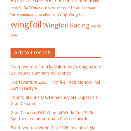
RRD
Riccardo Zorzi
RRD International
RRD
Sofia TOmasoni
Tested
Italia
Surf-Freestyle
Torbole
Wing
Wing-Foil
Torre Annunziata
windfestival
wingfoil
Wingfoil Racing
World
Cup
Articoli recenti
Fuerteventura FreeFly-Slalom 2026: Cappuzzo e
Belloeuvre Campioni del Mondo
Fuerteventura 2026: Trionfi e Titoli Mondiali nel
Surf-Freestyle
Trionfo di Chris MacDonald e Viola Lippitsch a
Gran Canaria
Gran Canaria GWA Wingfoil World Cup 2026:
Spettacolo e adrenalina a Pozo Izquierdo
Fuerteventura World Cup 2026: l’evento è già