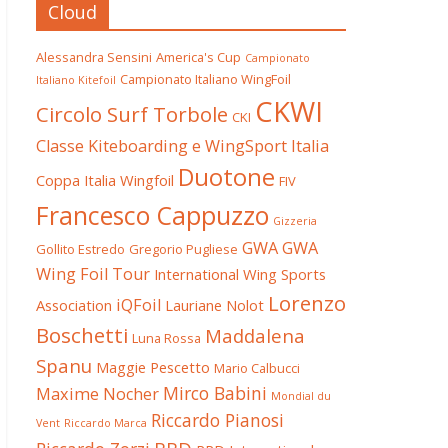
Cloud
Alessandra Sensini
America's Cup
Campionato
Campionato Italiano WingFoil
Italiano Kitefoil
CKWI
Circolo Surf Torbole
CKI
Classe Kiteboarding e WingSport Italia
Duotone
Coppa Italia Wingfoil
FIV
Francesco Cappuzzo
Gizzeria
GWA
GWA
Gollito Estredo
Gregorio Pugliese
Wing Foil Tour
International Wing Sports
Lorenzo
iQFoil
Association
Lauriane Nolot
Boschetti
Maddalena
Luna Rossa
Spanu
Maggie Pescetto
Mario Calbucci
Mirco Babini
Maxime Nocher
Mondial du
Riccardo Pianosi
Vent
Riccardo Marca