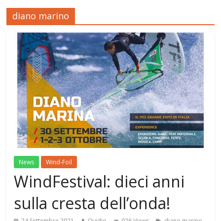
diano marino
News
Wind-Foil
WindFestival: dieci anni
sulla cresta dell’onda!
,
24 Settembre 2021
Ovidio
926 Views
diano marino