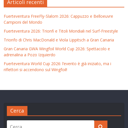
Articoli recenti
Fuerteventura FreeFly-Slalom 2026: Cappuzzo e Belloeuvre
Campioni del Mondo
Fuerteventura 2026: Trionfi e Titoli Mondiali nel Surf-Freestyle
Trionfo di Chris MacDonald e Viola Lippitsch a Gran Canaria
Gran Canaria GWA Wingfoil World Cup 2026: Spettacolo e
adrenalina a Pozo Izquierdo
Fuerteventura World Cup 2026: l’evento è già iniziato, ma i
riflettori si accendono sul Wingfoil!
Cerca