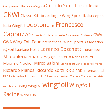
Circolo Surf Torbole
Campionato Italiano WingFoil
CKI
CKWI
Classe Kiteboarding e WingSport Italia
Coppa
Francesco
Duotone
Italia Wingfoil
FIV
Cappuzzo
GWA
Gollito Estredo
Gregorio Pugliese
Gizzeria
GWA Wing Foil Tour
International Wing Sports Association
Lorenzo Boschetti
iQFoil
Lauriane Nolot
Luna Rossa
Maddalena Spanu
Maggie Pescetto
Mario Calbucci
Mirco Babini
Maxime Nocher
Mondial du Vent
Riccardo Marca
RRD
Riccardo Pianosi
Riccardo Zorzi
RRD International
Sofia TOmasoni
Tested
RRD Italia
Surf-Freestyle
Torbole
Torre Annunziata
wingfoil
Wingfoil
Wing
Wing-Foil
windfestival
Racing
World Cup