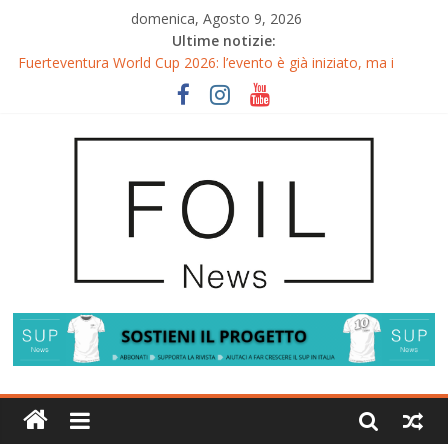
domenica, Agosto 9, 2026
Ultime notizie:
Fuerteventura World Cup 2026: l’evento è già iniziato, ma i
riflettori si accendono sul Wingfoil!
Fuerteventura FreeFly-Slalom 2026: Cappuzzo e Belloeuvre
Campioni del Mondo
Fuerteventura 2026: Trionfi e Titoli Mondiali nel Surf-Freestyle
Trionfo di Chris MacDonald e Viola Lippitsch a Gran Canaria
Gran Canaria GWA Wingfoil World Cup 2026: Spettacolo e
adrenalina a Pozo Izquierdo