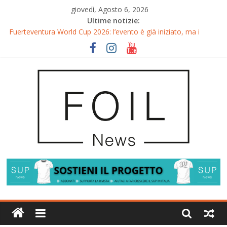
giovedì, Agosto 6, 2026
Ultime notizie:
Fuerteventura World Cup 2026: l’evento è già iniziato, ma i
riflettori si accendono sul Wingfoil!
Fuerteventura FreeFly-Slalom 2026: Cappuzzo e Belloeuvre
Campioni del Mondo
Fuerteventura 2026: Trionfi e Titoli Mondiali nel Surf-Freestyle
Trionfo di Chris MacDonald e Viola Lippitsch a Gran Canaria
Gran Canaria GWA Wingfoil World Cup 2026: Spettacolo e
adrenalina a Pozo Izquierdo