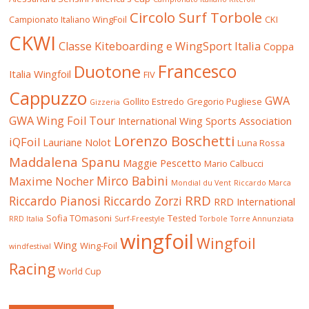
Circolo Surf Torbole
Campionato Italiano WingFoil
CKI
CKWI
Classe Kiteboarding e WingSport Italia
Coppa
Francesco
Duotone
Italia Wingfoil
FIV
Cappuzzo
GWA
Gollito Estredo
Gregorio Pugliese
Gizzeria
GWA Wing Foil Tour
International Wing Sports Association
Lorenzo Boschetti
iQFoil
Lauriane Nolot
Luna Rossa
Maddalena Spanu
Maggie Pescetto
Mario Calbucci
Mirco Babini
Maxime Nocher
Mondial du Vent
Riccardo Marca
RRD
Riccardo Pianosi
Riccardo Zorzi
RRD International
Sofia TOmasoni
Tested
RRD Italia
Surf-Freestyle
Torbole
Torre Annunziata
wingfoil
Wingfoil
Wing
Wing-Foil
windfestival
Racing
World Cup