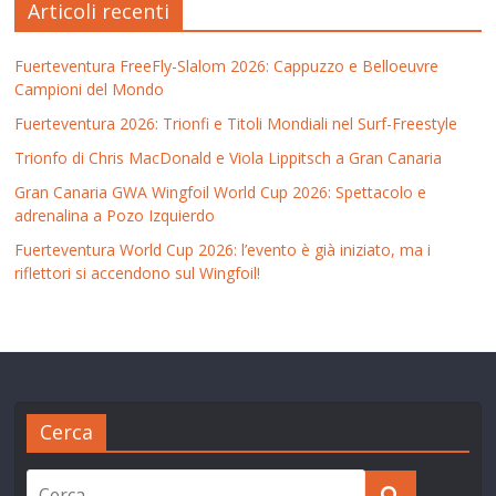
Articoli recenti
Fuerteventura FreeFly-Slalom 2026: Cappuzzo e Belloeuvre
Campioni del Mondo
Fuerteventura 2026: Trionfi e Titoli Mondiali nel Surf-Freestyle
Trionfo di Chris MacDonald e Viola Lippitsch a Gran Canaria
Gran Canaria GWA Wingfoil World Cup 2026: Spettacolo e
adrenalina a Pozo Izquierdo
Fuerteventura World Cup 2026: l’evento è già iniziato, ma i
riflettori si accendono sul Wingfoil!
Cerca