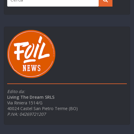
Edito da:
Living The Dream SRLS
Via Riniera 1514/G
40024 Castel San Pietro Terme (BO)
P.IVA: 04269721207