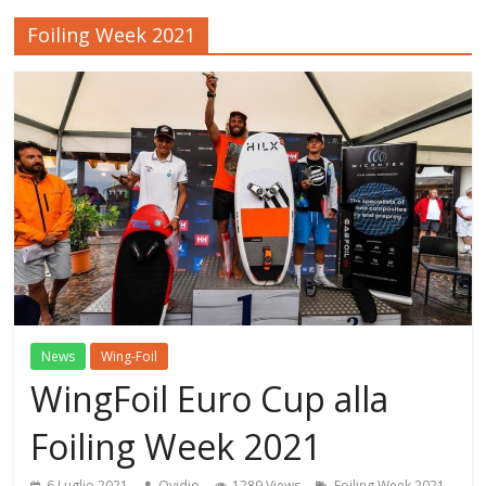
Foiling Week 2021
News
Wing-Foil
WingFoil Euro Cup alla
Foiling Week 2021
,
6 Luglio 2021
Ovidio
1289 Views
Foiling Week 2021