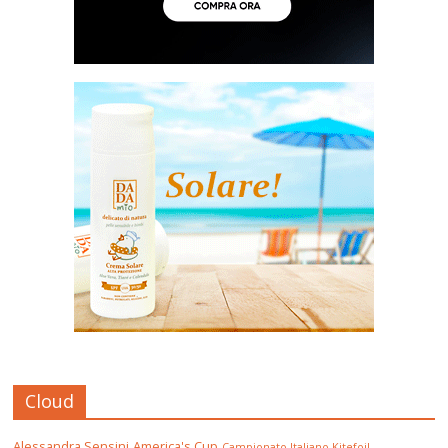
Cloud
Alessandra Sensini
America's Cup
Campionato Italiano Kitefoil