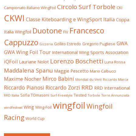
Circolo Surf Torbole
Campionato Italiano WingFoil
CKI
CKWI
Classe Kiteboarding e WingSport Italia
Coppa
Francesco
Duotone
Italia Wingfoil
FIV
Cappuzzo
GWA
Gollito Estredo
Gregorio Pugliese
Gizzeria
GWA Wing Foil Tour
International Wing Sports Association
Lorenzo Boschetti
iQFoil
Lauriane Nolot
Luna Rossa
Maddalena Spanu
Maggie Pescetto
Mario Calbucci
Mirco Babini
Maxime Nocher
Mondial du Vent
Riccardo Marca
RRD
Riccardo Pianosi
Riccardo Zorzi
RRD International
Sofia TOmasoni
Tested
RRD Italia
Surf-Freestyle
Torbole
Torre Annunziata
wingfoil
Wingfoil
Wing
Wing-Foil
windfestival
Racing
World Cup