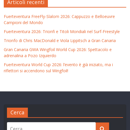
Articoli recenti
Fuerteventura FreeFly-Slalom 2026: Cappuzzo e Belloeuvre
Campioni del Mondo
Fuerteventura 2026: Trionfi e Titoli Mondiali nel Surf-Freestyle
Trionfo di Chris MacDonald e Viola Lippitsch a Gran Canaria
Gran Canaria GWA Wingfoil World Cup 2026: Spettacolo e
adrenalina a Pozo Izquierdo
Fuerteventura World Cup 2026: l’evento è già iniziato, ma i
riflettori si accendono sul Wingfoil!
Cerca