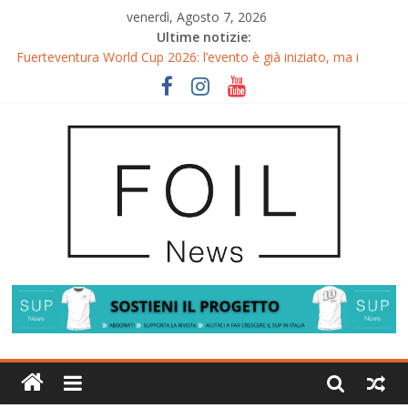
venerdì, Agosto 7, 2026
Ultime notizie:
Fuerteventura World Cup 2026: l’evento è già iniziato, ma i
riflettori si accendono sul Wingfoil!
Fuerteventura FreeFly-Slalom 2026: Cappuzzo e Belloeuvre
Campioni del Mondo
Fuerteventura 2026: Trionfi e Titoli Mondiali nel Surf-Freestyle
Trionfo di Chris MacDonald e Viola Lippitsch a Gran Canaria
Gran Canaria GWA Wingfoil World Cup 2026: Spettacolo e
adrenalina a Pozo Izquierdo