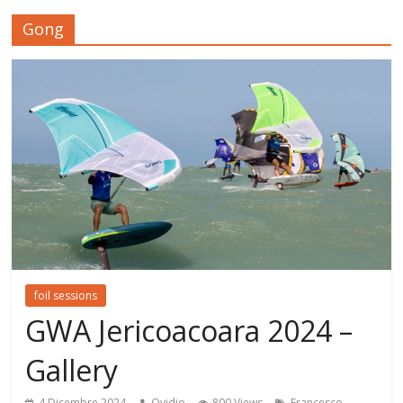
Gong
foil sessions
GWA Jericoacoara 2024 –
Gallery
4 Dicembre 2024
Ovidio
800 Views
Francesco