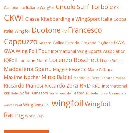
Circolo Surf Torbole
Campionato Italiano WingFoil
CKI
CKWI
Classe Kiteboarding e WingSport Italia
Coppa
Francesco
Duotone
Italia Wingfoil
FIV
Cappuzzo
GWA
Gollito Estredo
Gregorio Pugliese
Gizzeria
GWA Wing Foil Tour
International Wing Sports Association
Lorenzo Boschetti
iQFoil
Lauriane Nolot
Luna Rossa
Maddalena Spanu
Maggie Pescetto
Mario Calbucci
Mirco Babini
Maxime Nocher
Mondial du Vent
Riccardo Marca
RRD
Riccardo Pianosi
Riccardo Zorzi
RRD International
Sofia TOmasoni
Tested
RRD Italia
Surf-Freestyle
Torbole
Torre Annunziata
wingfoil
Wingfoil
Wing
Wing-Foil
windfestival
Racing
World Cup