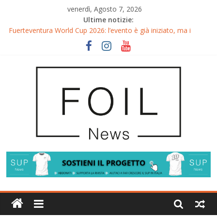
venerdì, Agosto 7, 2026
Ultime notizie:
Fuerteventura World Cup 2026: l’evento è già iniziato, ma i
riflettori si accendono sul Wingfoil!
Fuerteventura FreeFly-Slalom 2026: Cappuzzo e Belloeuvre
Campioni del Mondo
Fuerteventura 2026: Trionfi e Titoli Mondiali nel Surf-Freestyle
Trionfo di Chris MacDonald e Viola Lippitsch a Gran Canaria
Gran Canaria GWA Wingfoil World Cup 2026: Spettacolo e
adrenalina a Pozo Izquierdo