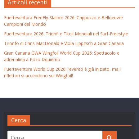
Articoli recenti
Fuerteventura FreeFly-Slalom 2026: Cappuzzo e Belloeuvre
Campioni del Mondo
Fuerteventura 2026: Trionfi e Titoli Mondiali nel Surf-Freestyle
Trionfo di Chris MacDonald e Viola Lippitsch a Gran Canaria
Gran Canaria GWA Wingfoil World Cup 2026: Spettacolo e
adrenalina a Pozo Izquierdo
Fuerteventura World Cup 2026: l’evento è già iniziato, ma i
riflettori si accendono sul Wingfoil!
Cerca