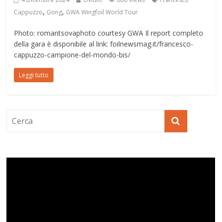
,
,
Cappuzzo
Gong
GWA Wingfoil World Tour
Photo: romantsovaphoto courtesy GWA Il report completo
della gara è disponibile al link: foilnewsmag.it/francesco-
cappuzzo-campione-del-mondo-bis/
Leggi tutto