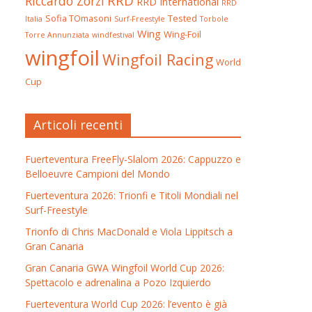
RRD
Riccardo Zorzi
RRD International
RRD
Sofia TOmasoni
Tested
Italia
Surf-Freestyle
Torbole
Wing
Wing-Foil
Torre Annunziata
windfestival
wingfoil
Wingfoil Racing
World
Cup
Articoli recenti
Fuerteventura FreeFly-Slalom 2026: Cappuzzo e
Belloeuvre Campioni del Mondo
Fuerteventura 2026: Trionfi e Titoli Mondiali nel
Surf-Freestyle
Trionfo di Chris MacDonald e Viola Lippitsch a
Gran Canaria
Gran Canaria GWA Wingfoil World Cup 2026:
Spettacolo e adrenalina a Pozo Izquierdo
Fuerteventura World Cup 2026: l’evento è già