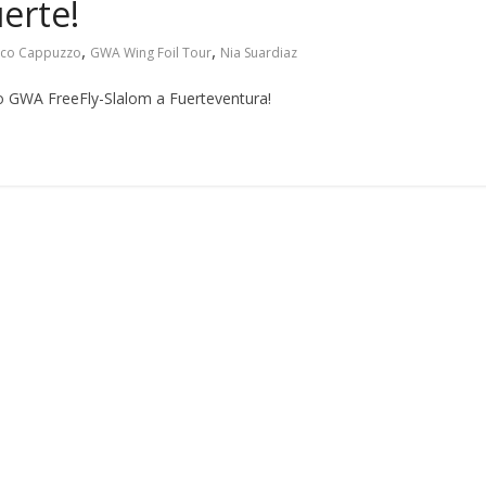
erte!
,
,
sco Cappuzzo
GWA Wing Foil Tour
Nia Suardiaz
lo GWA FreeFly-Slalom a Fuerteventura!