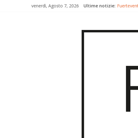
venerdì, Agosto 7, 2026
Ultime notizie:
Fuertevent
Fuerteven
Fuertevent
Trionfo di
Gran Canar