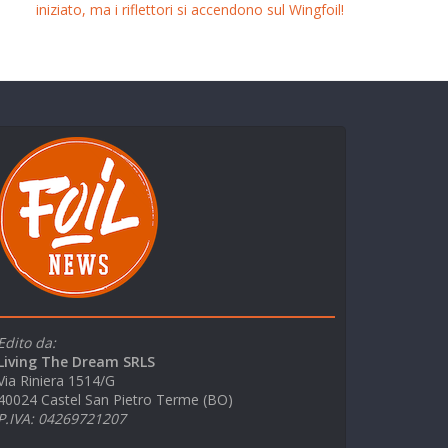
iniziato, ma i riflettori si accendono sul Wingfoil!
Edito da:
Living The Dream SRLS
Via Riniera 1514/G
40024 Castel San Pietro Terme (BO)
P.IVA: 04269721207