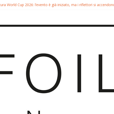
ura World Cup 2026: l’evento è già iniziato, ma i riflettori si accendono
tura FreeFly-Slalom 2026: Cappuzzo e Belloeuvre Campioni del Mond
ura 2026: Trionfi e Titoli Mondiali nel Surf-Freestyle
 Chris MacDonald e Viola Lippitsch a Gran Canaria
ia GWA Wingfoil World Cup 2026: Spettacolo e adrenalina a Pozo Iz