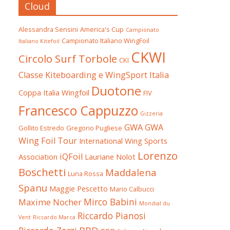
Cloud
Alessandra Sensini
America's Cup
Campionato
Campionato Italiano WingFoil
Italiano Kitefoil
CKWI
Circolo Surf Torbole
CKI
Classe Kiteboarding e WingSport Italia
Duotone
Coppa Italia Wingfoil
FIV
Francesco Cappuzzo
Gizzeria
GWA
GWA
Gollito Estredo
Gregorio Pugliese
Wing Foil Tour
International Wing Sports
Lorenzo
iQFoil
Association
Lauriane Nolot
Boschetti
Maddalena
Luna Rossa
Spanu
Maggie Pescetto
Mario Calbucci
Mirco Babini
Maxime Nocher
Mondial du
Riccardo Pianosi
Vent
Riccardo Marca