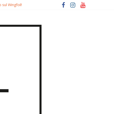
 sul Wingfoil!
o
quierdo