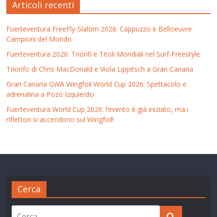
Articoli recenti
Fuerteventura FreeFly-Slalom 2026: Cappuzzo e Belloeuvre
Campioni del Mondo
Fuerteventura 2026: Trionfi e Titoli Mondiali nel Surf-Freestyle
Trionfo di Chris MacDonald e Viola Lippitsch a Gran Canaria
Gran Canaria GWA Wingfoil World Cup 2026: Spettacolo e
adrenalina a Pozo Izquierdo
Fuerteventura World Cup 2026: l’evento è già iniziato, ma i
riflettori si accendono sul Wingfoil!
Cerca