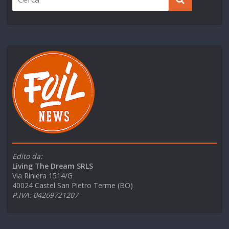
Edito da:
Living The Dream SRLS
Via Riniera 1514/G
40024 Castel San Pietro Terme (BO)
P.IVA: 04269721207