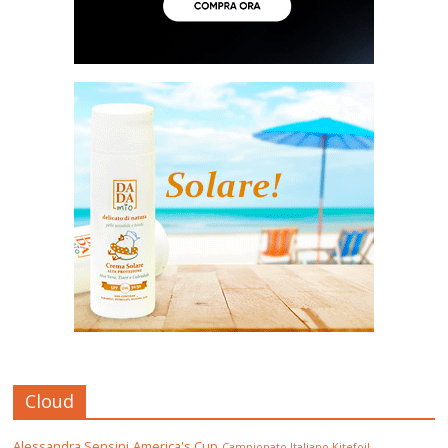
Cloud
Alessandra Sensini
America's Cup
Campionato Italiano Kitefoil