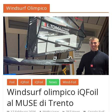
Windsurf Olimpico
Foil
iQFoil
iQFoil
News
Wind-Foil
Windsurf olimpico iQFoil
al MUSE di Trento
17 Febbraio 2026
Mirtha Jung
357 Views
Circolo Surf