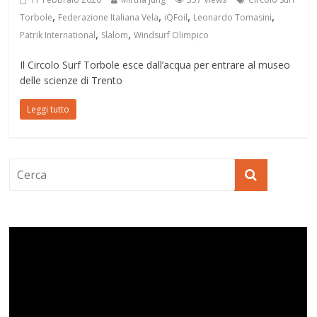
,
,
,
,
Torbole
Federazione Italiana Vela
iQFoil
Leonardo Tomasini
,
,
Patrik International
Slalom
Windsurf Olimpico
Il Circolo Surf Torbole esce dall’acqua per entrare al museo
delle scienze di Trento
Leggi tutto