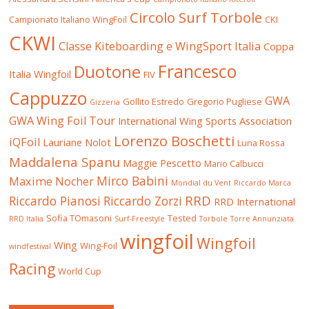
Circolo Surf Torbole
Campionato Italiano WingFoil
CKI
CKWI
Classe Kiteboarding e WingSport Italia
Coppa
Francesco
Duotone
Italia Wingfoil
FIV
Cappuzzo
GWA
Gollito Estredo
Gregorio Pugliese
Gizzeria
GWA Wing Foil Tour
International Wing Sports Association
Lorenzo Boschetti
iQFoil
Lauriane Nolot
Luna Rossa
Maddalena Spanu
Maggie Pescetto
Mario Calbucci
Mirco Babini
Maxime Nocher
Mondial du Vent
Riccardo Marca
RRD
Riccardo Pianosi
Riccardo Zorzi
RRD International
Sofia TOmasoni
Tested
RRD Italia
Surf-Freestyle
Torbole
Torre Annunziata
wingfoil
Wingfoil
Wing
Wing-Foil
windfestival
Racing
World Cup