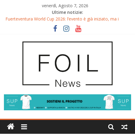
venerdì, Agosto 7, 2026
Ultime notizie:
Fuerteventura World Cup 2026: l’evento è già iniziato, ma i
riflettori si accendono sul Wingfoil!
Fuerteventura FreeFly-Slalom 2026: Cappuzzo e Belloeuvre
Campioni del Mondo
Fuerteventura 2026: Trionfi e Titoli Mondiali nel Surf-Freestyle
Trionfo di Chris MacDonald e Viola Lippitsch a Gran Canaria
Gran Canaria GWA Wingfoil World Cup 2026: Spettacolo e
adrenalina a Pozo Izquierdo