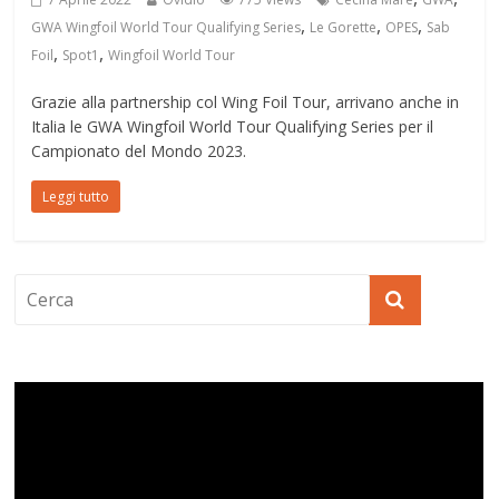
,
,
,
GWA Wingfoil World Tour Qualifying Series
Le Gorette
OPES
Sab
,
,
Foil
Spot1
Wingfoil World Tour
Grazie alla partnership col Wing Foil Tour, arrivano anche in
Italia le GWA Wingfoil World Tour Qualifying Series per il
Campionato del Mondo 2023.
Leggi tutto