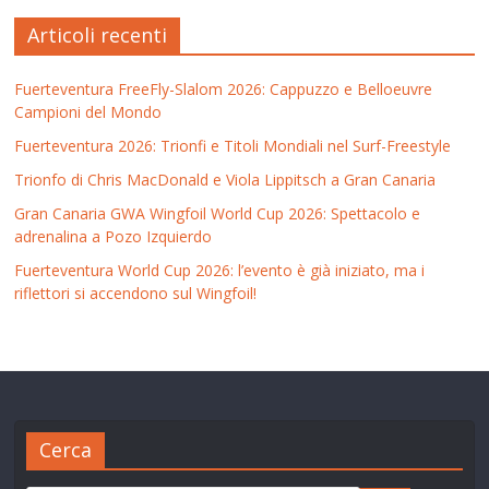
Articoli recenti
Fuerteventura FreeFly-Slalom 2026: Cappuzzo e Belloeuvre
Campioni del Mondo
Fuerteventura 2026: Trionfi e Titoli Mondiali nel Surf-Freestyle
Trionfo di Chris MacDonald e Viola Lippitsch a Gran Canaria
Gran Canaria GWA Wingfoil World Cup 2026: Spettacolo e
adrenalina a Pozo Izquierdo
Fuerteventura World Cup 2026: l’evento è già iniziato, ma i
riflettori si accendono sul Wingfoil!
Cerca