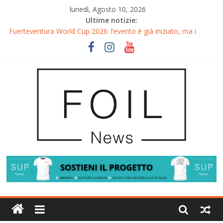
lunedì, Agosto 10, 2026
Ultime notizie:
Fuerteventura World Cup 2026: l’evento è già iniziato, ma i
riflettori si accendono sul Wingfoil!
Fuerteventura FreeFly-Slalom 2026: Cappuzzo e Belloeuvre
Campioni del Mondo
Fuerteventura 2026: Trionfi e Titoli Mondiali nel Surf-Freestyle
Trionfo di Chris MacDonald e Viola Lippitsch a Gran Canaria
Gran Canaria GWA Wingfoil World Cup 2026: Spettacolo e
adrenalina a Pozo Izquierdo