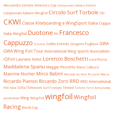
Alessandra Sensini
America's Cup
Campionato Italiano Kitefoil
Circolo Surf Torbole
Campionato Italiano WingFoil
CKI
CKWI
Classe Kiteboarding e WingSport Italia
Coppa
Francesco
Duotone
Italia Wingfoil
FIV
Cappuzzo
GWA
Gollito Estredo
Gregorio Pugliese
Gizzeria
GWA Wing Foil Tour
International Wing Sports Association
Lorenzo Boschetti
iQFoil
Lauriane Nolot
Luna Rossa
Maddalena Spanu
Maggie Pescetto
Mario Calbucci
Mirco Babini
Maxime Nocher
Mondial du Vent
Riccardo Marca
RRD
Riccardo Pianosi
Riccardo Zorzi
RRD International
Sofia TOmasoni
Tested
RRD Italia
Surf-Freestyle
Torbole
Torre Annunziata
wingfoil
Wingfoil
Wing
Wing-Foil
windfestival
Racing
World Cup