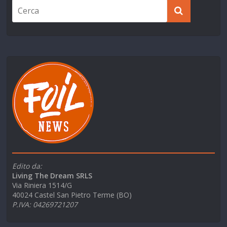
Edito da:
Living The Dream SRLS
Via Riniera 1514/G
40024 Castel San Pietro Terme (BO)
P.IVA: 04269721207