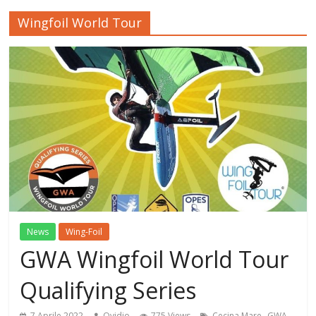
Wingfoil World Tour
News
Wing-Foil
GWA Wingfoil World Tour
Qualifying Series
,
,
7 Aprile 2022
Ovidio
775 Views
Cecina Mare
GWA