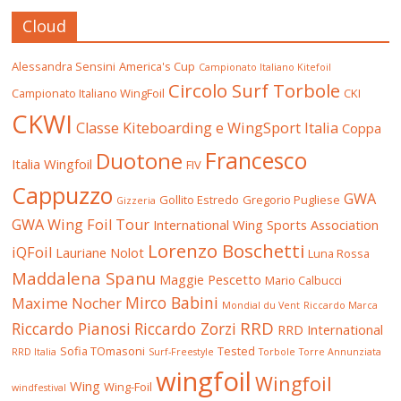
Cloud
Alessandra Sensini
America's Cup
Campionato Italiano Kitefoil
Circolo Surf Torbole
Campionato Italiano WingFoil
CKI
CKWI
Classe Kiteboarding e WingSport Italia
Coppa
Francesco
Duotone
Italia Wingfoil
FIV
Cappuzzo
GWA
Gollito Estredo
Gregorio Pugliese
Gizzeria
GWA Wing Foil Tour
International Wing Sports Association
Lorenzo Boschetti
iQFoil
Lauriane Nolot
Luna Rossa
Maddalena Spanu
Maggie Pescetto
Mario Calbucci
Mirco Babini
Maxime Nocher
Mondial du Vent
Riccardo Marca
RRD
Riccardo Pianosi
Riccardo Zorzi
RRD International
Sofia TOmasoni
Tested
RRD Italia
Surf-Freestyle
Torbole
Torre Annunziata
wingfoil
Wingfoil
Wing
Wing-Foil
windfestival