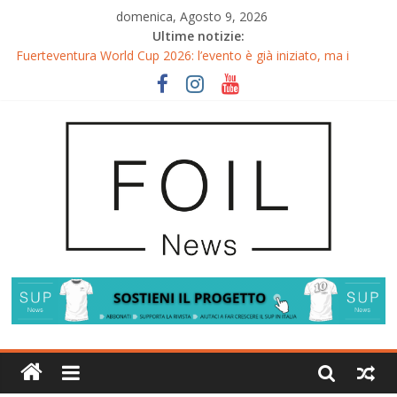
domenica, Agosto 9, 2026
Ultime notizie:
Fuerteventura World Cup 2026: l’evento è già iniziato, ma i
riflettori si accendono sul Wingfoil!
Fuerteventura FreeFly-Slalom 2026: Cappuzzo e Belloeuvre
Campioni del Mondo
Fuerteventura 2026: Trionfi e Titoli Mondiali nel Surf-Freestyle
Trionfo di Chris MacDonald e Viola Lippitsch a Gran Canaria
Gran Canaria GWA Wingfoil World Cup 2026: Spettacolo e
adrenalina a Pozo Izquierdo