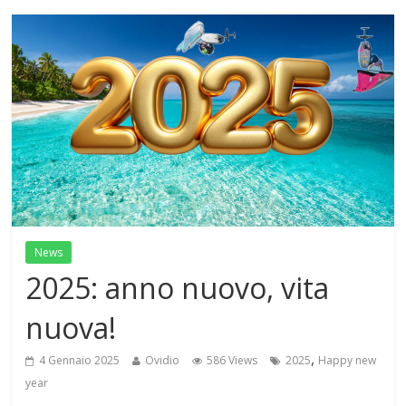
News
2025: anno nuovo, vita
nuova!
,
4 Gennaio 2025
Ovidio
586 Views
2025
Happy new
year