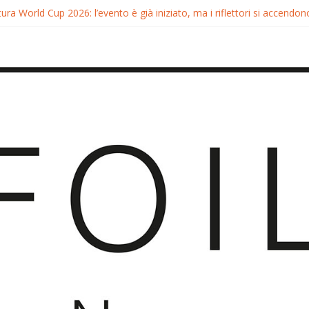
ura World Cup 2026: l’evento è già iniziato, ma i riflettori si accendono
tura FreeFly-Slalom 2026: Cappuzzo e Belloeuvre Campioni del Mond
ura 2026: Trionfi e Titoli Mondiali nel Surf-Freestyle
 Chris MacDonald e Viola Lippitsch a Gran Canaria
ia GWA Wingfoil World Cup 2026: Spettacolo e adrenalina a Pozo Iz