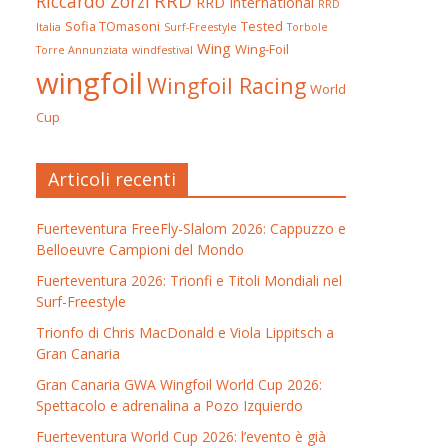
RRD
Riccardo Zorzi
RRD International
RRD
Sofia TOmasoni
Tested
Italia
Surf-Freestyle
Torbole
Wing
Wing-Foil
Torre Annunziata
windfestival
wingfoil
Wingfoil Racing
World
Cup
Articoli recenti
Fuerteventura FreeFly-Slalom 2026: Cappuzzo e
Belloeuvre Campioni del Mondo
Fuerteventura 2026: Trionfi e Titoli Mondiali nel
Surf-Freestyle
Trionfo di Chris MacDonald e Viola Lippitsch a
Gran Canaria
Gran Canaria GWA Wingfoil World Cup 2026:
Spettacolo e adrenalina a Pozo Izquierdo
Fuerteventura World Cup 2026: l’evento è già