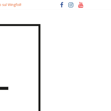
 sul Wingfoil!
o
quierdo