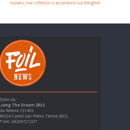
iniziato, ma i riflettori si accendono sul Wingfoil!
Edito da:
Living The Dream SRLS
Via Riniera 1514/G
40024 Castel San Pietro Terme (BO)
P.IVA: 04269721207