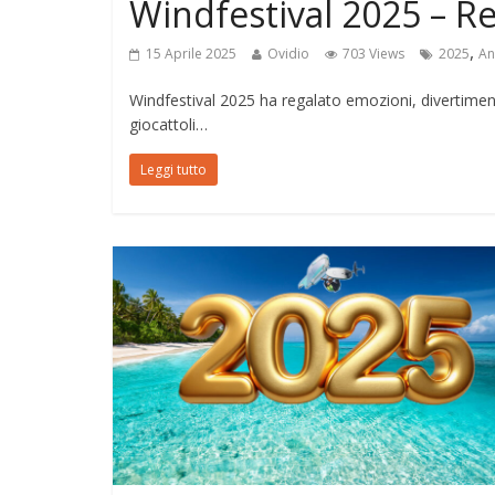
Windfestival 2025 – R
,
15 Aprile 2025
Ovidio
703 Views
2025
An
Windfestival 2025 ha regalato emozioni, divertimento
giocattoli…
Leggi tutto