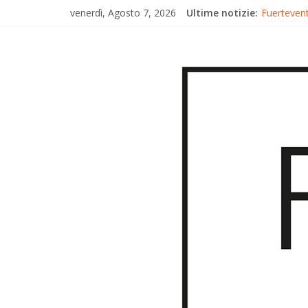
venerdì, Agosto 7, 2026
Ultime notizie:
Fuertevent
Fuerteven
Fuertevent
Trionfo di
Gran Canar