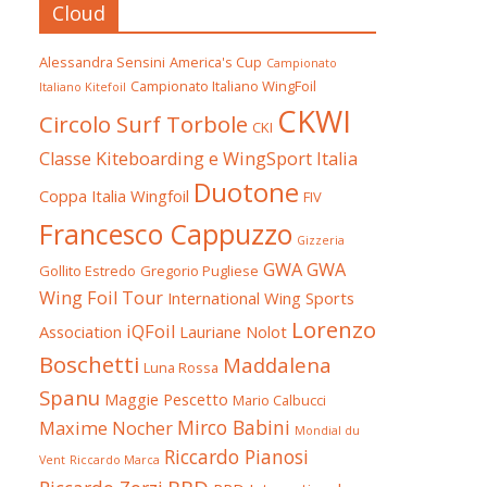
Cloud
Alessandra Sensini
America's Cup
Campionato
Campionato Italiano WingFoil
Italiano Kitefoil
CKWI
Circolo Surf Torbole
CKI
Classe Kiteboarding e WingSport Italia
Duotone
Coppa Italia Wingfoil
FIV
Francesco Cappuzzo
Gizzeria
GWA
GWA
Gollito Estredo
Gregorio Pugliese
Wing Foil Tour
International Wing Sports
Lorenzo
iQFoil
Association
Lauriane Nolot
Boschetti
Maddalena
Luna Rossa
Spanu
Maggie Pescetto
Mario Calbucci
Mirco Babini
Maxime Nocher
Mondial du
Riccardo Pianosi
Vent
Riccardo Marca