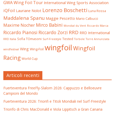
GWA Wing Foil Tour
International Wing Sports Association
Lorenzo Boschetti
iQFoil
Lauriane Nolot
Luna Rossa
Maddalena Spanu
Maggie Pescetto
Mario Calbucci
Mirco Babini
Maxime Nocher
Mondial du Vent
Riccardo Marca
RRD
Riccardo Pianosi
Riccardo Zorzi
RRD International
Sofia TOmasoni
Tested
RRD Italia
Surf-Freestyle
Torbole
Torre Annunziata
wingfoil
Wingfoil
Wing
Wing-Foil
windfestival
Racing
World Cup
Articoli recenti
Fuerteventura FreeFly-Slalom 2026: Cappuzzo e Belloeuvre
Campioni del Mondo
Fuerteventura 2026: Trionfi e Titoli Mondiali nel Surf-Freestyle
Trionfo di Chris MacDonald e Viola Lippitsch a Gran Canaria