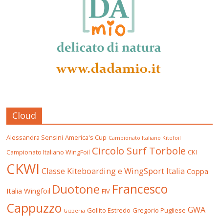
Cloud
Alessandra Sensini
America's Cup
Campionato Italiano Kitefoil
Circolo Surf Torbole
Campionato Italiano WingFoil
CKI
CKWI
Classe Kiteboarding e WingSport Italia
Coppa
Francesco
Duotone
Italia Wingfoil
FIV
Cappuzzo
GWA
Gollito Estredo
Gregorio Pugliese
Gizzeria