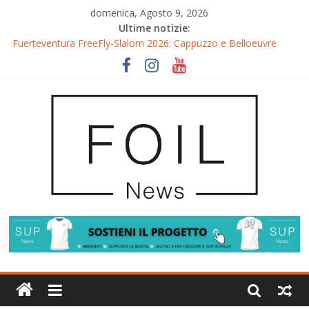
domenica, Agosto 9, 2026
Ultime notizie:
Fuerteventura FreeFly-Slalom 2026: Cappuzzo e Belloeuvre
Campioni del Mondo
Fuerteventura 2026: Trionfi e Titoli Mondiali nel Surf-Freestyle
Trionfo di Chris MacDonald e Viola Lippitsch a Gran Canaria
Gran Canaria GWA Wingfoil World Cup 2026: Spettacolo e
adrenalina a Pozo Izquierdo
Fuerteventura World Cup 2026: l’evento è già iniziato, ma i
riflettori si accendono sul Wingfoil!