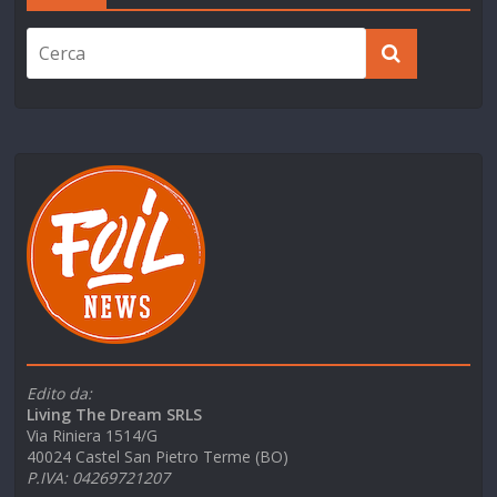
Edito da:
Living The Dream SRLS
Via Riniera 1514/G
40024 Castel San Pietro Terme (BO)
P.IVA: 04269721207