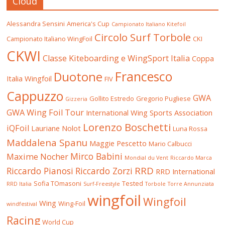
Cloud
Alessandra Sensini
America's Cup
Campionato Italiano Kitefoil
Circolo Surf Torbole
Campionato Italiano WingFoil
CKI
CKWI
Classe Kiteboarding e WingSport Italia
Coppa
Francesco
Duotone
Italia Wingfoil
FIV
Cappuzzo
GWA
Gollito Estredo
Gregorio Pugliese
Gizzeria
GWA Wing Foil Tour
International Wing Sports Association
Lorenzo Boschetti
iQFoil
Lauriane Nolot
Luna Rossa
Maddalena Spanu
Maggie Pescetto
Mario Calbucci
Mirco Babini
Maxime Nocher
Mondial du Vent
Riccardo Marca
RRD
Riccardo Pianosi
Riccardo Zorzi
RRD International
Sofia TOmasoni
Tested
RRD Italia
Surf-Freestyle
Torbole
Torre Annunziata
wingfoil
Wingfoil
Wing
Wing-Foil
windfestival
Racing
World Cup