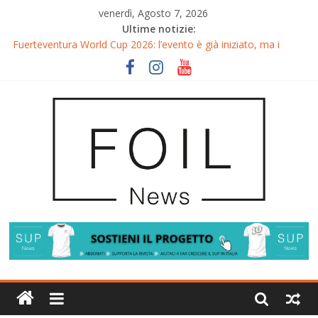
venerdì, Agosto 7, 2026
Ultime notizie:
Fuerteventura World Cup 2026: l’evento è già iniziato, ma i
riflettori si accendono sul Wingfoil!
Fuerteventura FreeFly-Slalom 2026: Cappuzzo e Belloeuvre
Campioni del Mondo
Fuerteventura 2026: Trionfi e Titoli Mondiali nel Surf-Freestyle
Trionfo di Chris MacDonald e Viola Lippitsch a Gran Canaria
Gran Canaria GWA Wingfoil World Cup 2026: Spettacolo e
adrenalina a Pozo Izquierdo