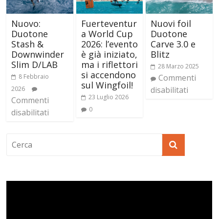
Nuovo:
Fuerteventur
Nuovi foil
Duotone
a World Cup
Duotone
Stash &
2026: l’evento
Carve 3.0 e
Downwinder
è già iniziato,
Blitz
Slim D/LAB
ma i riflettori
28 Marzo 2025
si accendono
8 Febbraio
Commenti
sul Wingfoil!
2026
disabilitati
23 Luglio 2026
Commenti
0
disabilitati