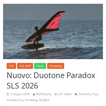
Foil
Foil stuff
News
Parawing
Nuovo: Duotone Paradox
SLS 2026
,
,
2 Giugno 2026
Mirtha Jung
231 Views
Duotone
Foil
,
,
Paradox SLS
Parawing
wingfoil