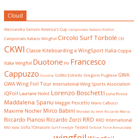
Cloud
Alessandra Sensini
America's Cup
Campionato Italiano Kitefoil
Circolo Surf Torbole
Campionato Italiano WingFoil
CKI
CKWI
Classe Kiteboarding e WingSport Italia
Coppa
Francesco
Duotone
Italia Wingfoil
FIV
Cappuzzo
GWA
Gollito Estredo
Gregorio Pugliese
Gizzeria
GWA Wing Foil Tour
International Wing Sports Association
Lorenzo Boschetti
iQFoil
Lauriane Nolot
Luna Rossa
Maddalena Spanu
Maggie Pescetto
Mario Calbucci
Mirco Babini
Maxime Nocher
Mondial du Vent
Riccardo Marca
RRD
Riccardo Pianosi
Riccardo Zorzi
RRD International
Sofia TOmasoni
Tested
RRD Italia
Surf-Freestyle
Torbole
Torre Annunziata
wingfoil