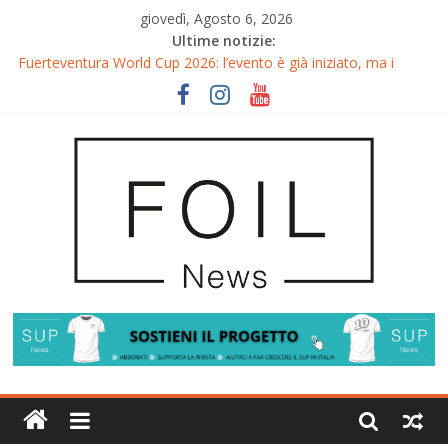
giovedì, Agosto 6, 2026
Ultime notizie:
Fuerteventura World Cup 2026: l’evento è già iniziato, ma i
riflettori si accendono sul Wingfoil!
Fuerteventura FreeFly-Slalom 2026: Cappuzzo e Belloeuvre
Campioni del Mondo
Fuerteventura 2026: Trionfi e Titoli Mondiali nel Surf-Freestyle
Trionfo di Chris MacDonald e Viola Lippitsch a Gran Canaria
Gran Canaria GWA Wingfoil World Cup 2026: Spettacolo e
adrenalina a Pozo Izquierdo