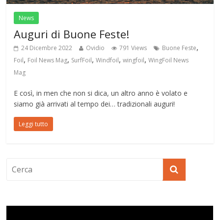
News
Auguri di Buone Feste!
,
24 Dicembre 2022
Ovidio
791 Views
Buone Feste
,
,
,
,
,
Foil
Foil News Mag
SurfFoil
Windfoil
wingfoil
WingFoil News
Mag
E così, in men che non si dica, un altro anno è volato e
siamo già arrivati al tempo dei… tradizionali auguri!
Leggi tutto