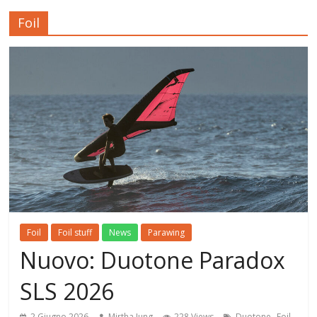
Foil
Foil
Foil stuff
News
Parawing
Nuovo: Duotone Paradox
SLS 2026
,
,
2 Giugno 2026
Mirtha Jung
228 Views
Duotone
Foil