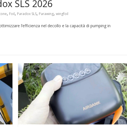
dox SLS 2026
,
,
,
,
tone
Foil
Paradox SLS
Parawing
wingfoil
timizzare l’efficienza nel decollo e la capacità di pumping in