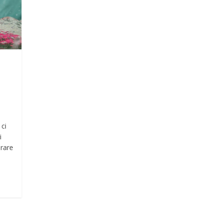
 ci
i
brare