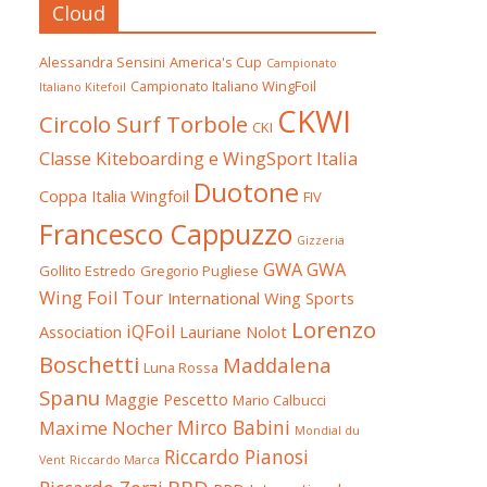
Cloud
Alessandra Sensini
America's Cup
Campionato
Campionato Italiano WingFoil
Italiano Kitefoil
CKWI
Circolo Surf Torbole
CKI
Classe Kiteboarding e WingSport Italia
Duotone
Coppa Italia Wingfoil
FIV
Francesco Cappuzzo
Gizzeria
GWA
GWA
Gollito Estredo
Gregorio Pugliese
Wing Foil Tour
International Wing Sports
Lorenzo
iQFoil
Association
Lauriane Nolot
Boschetti
Maddalena
Luna Rossa
Spanu
Maggie Pescetto
Mario Calbucci
Mirco Babini
Maxime Nocher
Mondial du
Riccardo Pianosi
Vent
Riccardo Marca