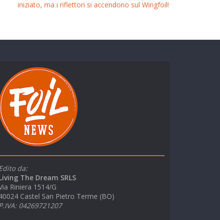
iniziato, ma i riflettori si accendono sul Wingfoil!
Edito da:
Living The Dream SRLS
Via Riniera 1514/G
40024 Castel San Pietro Terme (BO)
P.IVA: 04269721207