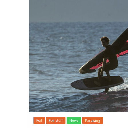
Foil
Foil stuff
News
Parawing