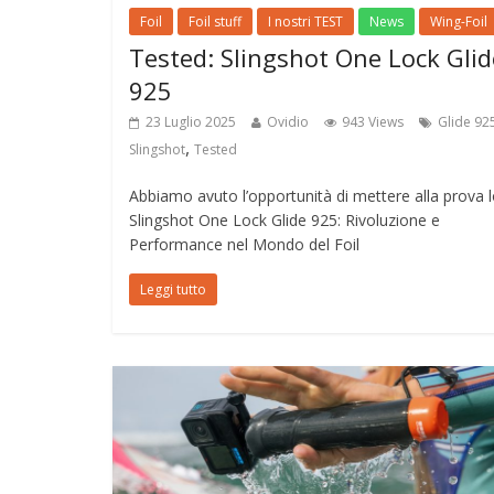
Foil
Foil stuff
I nostri TEST
News
Wing-Foil
Tested: Slingshot One Lock Glid
925
23 Luglio 2025
Ovidio
943 Views
Glide 92
,
Slingshot
Tested
Abbiamo avuto l’opportunità di mettere alla prova 
Slingshot One Lock Glide 925: Rivoluzione e
Performance nel Mondo del Foil
Leggi tutto