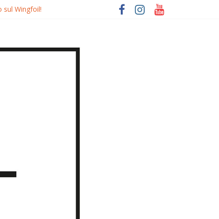
 sul Wingfoil!
o
uierdo