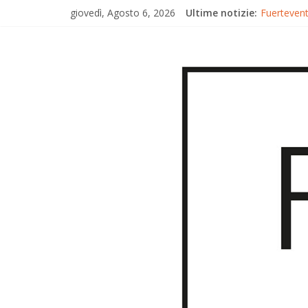
giovedì, Agosto 6, 2026
Ultime notizie:
Fuerteventu
Fuerteven
Fuerteventu
Trionfo di
Gran Canar