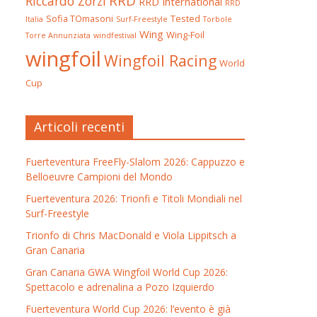
RRD
Riccardo Zorzi
RRD International
RRD
Sofia TOmasoni
Tested
Italia
Surf-Freestyle
Torbole
Wing
Wing-Foil
Torre Annunziata
windfestival
wingfoil
Wingfoil Racing
World
Cup
Articoli recenti
Fuerteventura FreeFly-Slalom 2026: Cappuzzo e
Belloeuvre Campioni del Mondo
Fuerteventura 2026: Trionfi e Titoli Mondiali nel
Surf-Freestyle
Trionfo di Chris MacDonald e Viola Lippitsch a
Gran Canaria
Gran Canaria GWA Wingfoil World Cup 2026:
Spettacolo e adrenalina a Pozo Izquierdo
Fuerteventura World Cup 2026: l’evento è già