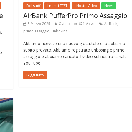
Foil stuff
I nostri TEST
I Nostri Video
News
e
AirBank PufferPro Primo Assaggio
,
5 Marzo 2025
Ovidio
671 Views
AirBank
,
primo assaggio
unboxing
,
5
Abbiamo ricevuto una nuovo giocattolo e lo abbiamo
subito provato. Abbiamo registrato unboxing e primo
lo
assaggio e abbiamo caricato il video sul nostro canale
YouTube
Leggi tutto