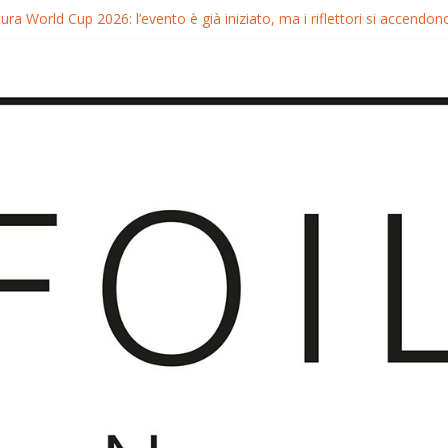
ra World Cup 2026: l’evento è già iniziato, ma i riflettori si accendono
tura FreeFly-Slalom 2026: Cappuzzo e Belloeuvre Campioni del Mond
ra 2026: Trionfi e Titoli Mondiali nel Surf-Freestyle
 Chris MacDonald e Viola Lippitsch a Gran Canaria
ia GWA Wingfoil World Cup 2026: Spettacolo e adrenalina a Pozo Izq