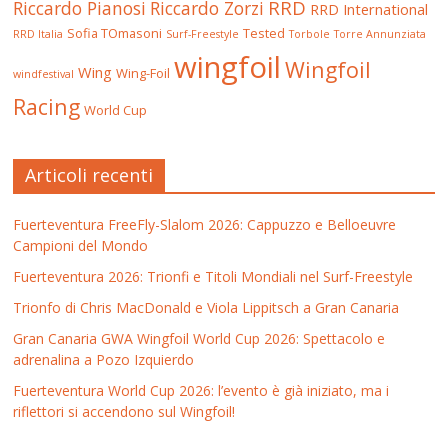
RRD
Riccardo Pianosi
Riccardo Zorzi
RRD International
Sofia TOmasoni
Tested
RRD Italia
Surf-Freestyle
Torbole
Torre Annunziata
wingfoil
Wingfoil
Wing
Wing-Foil
windfestival
Racing
World Cup
Articoli recenti
Fuerteventura FreeFly-Slalom 2026: Cappuzzo e Belloeuvre
Campioni del Mondo
Fuerteventura 2026: Trionfi e Titoli Mondiali nel Surf-Freestyle
Trionfo di Chris MacDonald e Viola Lippitsch a Gran Canaria
Gran Canaria GWA Wingfoil World Cup 2026: Spettacolo e
adrenalina a Pozo Izquierdo
Fuerteventura World Cup 2026: l’evento è già iniziato, ma i
riflettori si accendono sul Wingfoil!