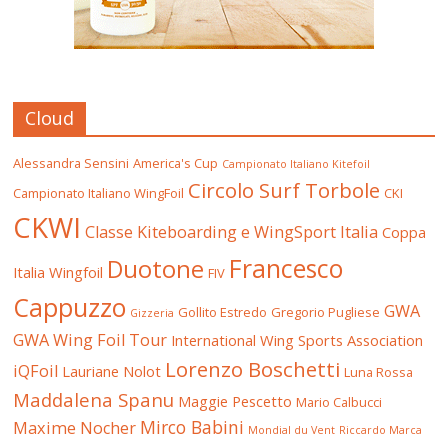
Cloud
Alessandra Sensini
America's Cup
Campionato Italiano Kitefoil
Circolo Surf Torbole
Campionato Italiano WingFoil
CKI
CKWI
Classe Kiteboarding e WingSport Italia
Coppa
Francesco
Duotone
Italia Wingfoil
FIV
Cappuzzo
GWA
Gollito Estredo
Gregorio Pugliese
Gizzeria
GWA Wing Foil Tour
International Wing Sports Association
Lorenzo Boschetti
iQFoil
Lauriane Nolot
Luna Rossa
Maddalena Spanu
Maggie Pescetto
Mario Calbucci
Mirco Babini
Maxime Nocher
Mondial du Vent
Riccardo Marca