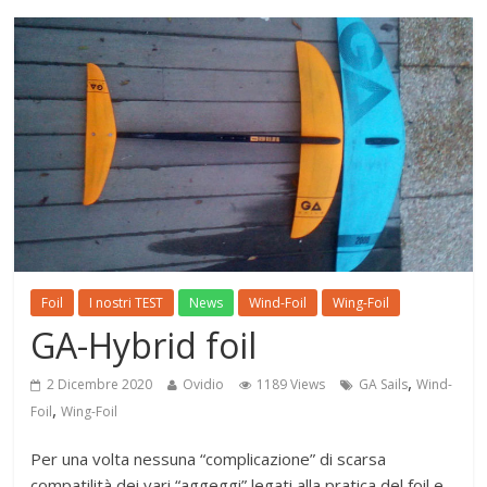
Foil
I nostri TEST
News
Wind-Foil
Wing-Foil
GA-Hybrid foil
,
2 Dicembre 2020
Ovidio
1189 Views
GA Sails
Wind-
,
Foil
Wing-Foil
Per una volta nessuna “complicazione” di scarsa
compatilità dei vari “aggeggi” legati alla pratica del foil e