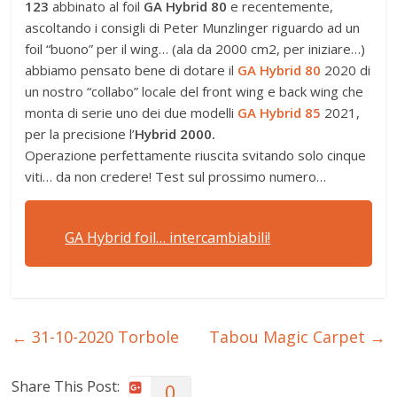
123
abbinato al foil
GA Hybrid 80
e recentemente,
ascoltando i consigli di Peter Munzlinger riguardo ad un
foil “buono” per il wing… (ala da 2000 cm2, per iniziare…)
abbiamo pensato bene di dotare il
GA Hybrid 80
2020 di
un nostro “collabo” locale del front wing e back wing che
monta di serie uno dei due modelli
GA Hybrid 85
2021,
per la precisione l’
Hybrid
2000.
Operazione perfettamente riuscita svitando solo cinque
viti… da non credere! Test sul prossimo numero…
GA Hybrid foil… intercambiabili!
←
31-10-2020 Torbole
Tabou Magic Carpet
→
Share This Post:
0