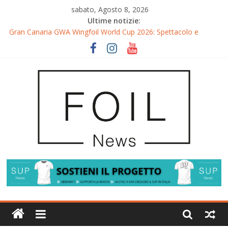
sabato, Agosto 8, 2026
Ultime notizie:
Gran Canaria GWA Wingfoil World Cup 2026: Spettacolo e
adrenalina a Pozo Izquierdo
Fuerteventura World Cup 2026: l’evento è già iniziato, ma i
riflettori si accendono sul Wingfoil!
Fuerteventura FreeFly-Slalom 2026: Cappuzzo e Belloeuvre
Campioni del Mondo
Fuerteventura 2026: Trionfi e Titoli Mondiali nel Surf-Freestyle
Trionfo di Chris MacDonald e Viola Lippitsch a Gran Canaria