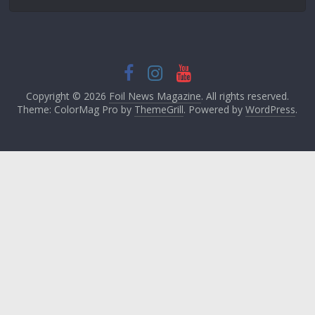
Copyright © 2026
Foil News Magazine
. All rights reserved.
Theme: ColorMag Pro by
ThemeGrill
. Powered by
WordPress
.