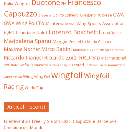
Francesco
Duotone
Italia Wingfoil
FIV
Cappuzzo
GWA
Gollito Estredo
Gregorio Pugliese
Gizzeria
GWA Wing Foil Tour
International Wing Sports Association
Lorenzo Boschetti
iQFoil
Lauriane Nolot
Luna Rossa
Maddalena Spanu
Maggie Pescetto
Mario Calbucci
Mirco Babini
Maxime Nocher
Mondial du Vent
Riccardo Marca
RRD
Riccardo Pianosi
Riccardo Zorzi
RRD International
Sofia TOmasoni
Tested
RRD Italia
Surf-Freestyle
Torbole
Torre Annunziata
wingfoil
Wingfoil
Wing
Wing-Foil
windfestival
Racing
World Cup
Articoli recenti
Fuerteventura FreeFly-Slalom 2026: Cappuzzo e Belloeuvre
Campioni del Mondo