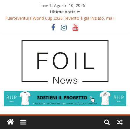
lunedì, Agosto 10, 2026
Ultime notizie:
Gran Canaria GWA Wingfoil World Cup 2026: Spettacolo e
adrenalina a Pozo Izquierdo
Fuerteventura World Cup 2026: l’evento è già iniziato, ma i
riflettori si accendono sul Wingfoil!
Fuerteventura FreeFly-Slalom 2026: Cappuzzo e Belloeuvre
Campioni del Mondo
Fuerteventura 2026: Trionfi e Titoli Mondiali nel Surf-Freestyle
Trionfo di Chris MacDonald e Viola Lippitsch a Gran Canaria