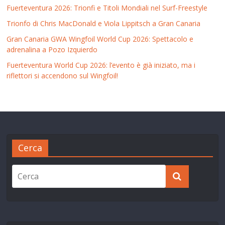
Fuerteventura 2026: Trionfi e Titoli Mondiali nel Surf-Freestyle
Trionfo di Chris MacDonald e Viola Lippitsch a Gran Canaria
Gran Canaria GWA Wingfoil World Cup 2026: Spettacolo e
adrenalina a Pozo Izquierdo
Fuerteventura World Cup 2026: l’evento è già iniziato, ma i
riflettori si accendono sul Wingfoil!
Cerca