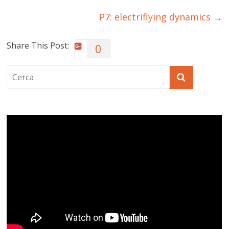
P7: electriflying dynamics
→
Share This Post:
0