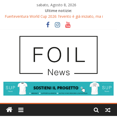
sabato, Agosto 8, 2026
Ultime notizie:
Fuerteventura World Cup 2026: l’evento è già iniziato, ma i
riflettori si accendono sul Wingfoil!
Fuerteventura FreeFly-Slalom 2026: Cappuzzo e Belloeuvre
Campioni del Mondo
Fuerteventura 2026: Trionfi e Titoli Mondiali nel Surf-Freestyle
Trionfo di Chris MacDonald e Viola Lippitsch a Gran Canaria
Gran Canaria GWA Wingfoil World Cup 2026: Spettacolo e
adrenalina a Pozo Izquierdo