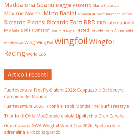
Maddalena Spanu
Maggie Pescetto
Mario Calbucci
Mirco Babini
Maxime Nocher
Mondial du Vent
Riccardo Marca
RRD
Riccardo Pianosi
Riccardo Zorzi
RRD International
Sofia TOmasoni
Tested
RRD Italia
Surf-Freestyle
Torbole
Torre Annunziata
wingfoil
Wingfoil
Wing
Wing-Foil
windfestival
Racing
World Cup
Articoli recenti
Fuerteventura FreeFly-Slalom 2026: Cappuzzo e Belloeuvre
Campioni del Mondo
Fuerteventura 2026: Trionfi e Titoli Mondiali nel Surf-Freestyle
Trionfo di Chris MacDonald e Viola Lippitsch a Gran Canaria
Gran Canaria GWA Wingfoil World Cup 2026: Spettacolo e
adrenalina a Pozo Izquierdo