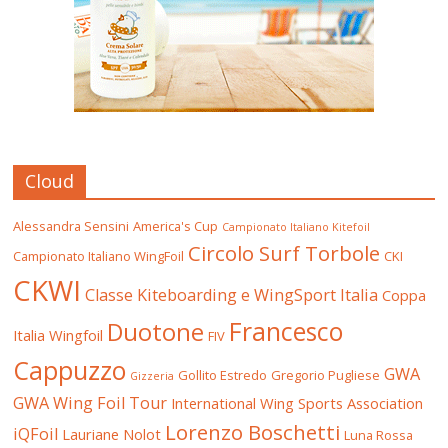
Cloud
Alessandra Sensini
America's Cup
Campionato Italiano Kitefoil
Circolo Surf Torbole
Campionato Italiano WingFoil
CKI
CKWI
Classe Kiteboarding e WingSport Italia
Coppa
Francesco
Duotone
Italia Wingfoil
FIV
Cappuzzo
GWA
Gollito Estredo
Gregorio Pugliese
Gizzeria
GWA Wing Foil Tour
International Wing Sports Association
Lorenzo Boschetti
iQFoil
Lauriane Nolot
Luna Rossa