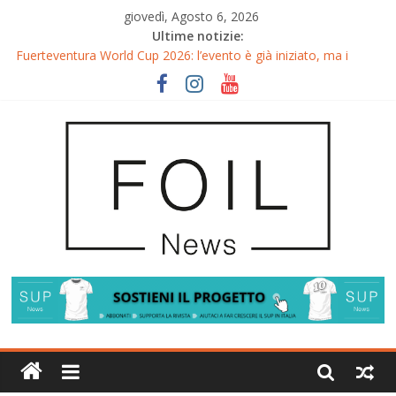
giovedì, Agosto 6, 2026
Ultime notizie:
Fuerteventura World Cup 2026: l’evento è già iniziato, ma i
riflettori si accendono sul Wingfoil!
Fuerteventura FreeFly-Slalom 2026: Cappuzzo e Belloeuvre
Campioni del Mondo
Fuerteventura 2026: Trionfi e Titoli Mondiali nel Surf-Freestyle
Trionfo di Chris MacDonald e Viola Lippitsch a Gran Canaria
Gran Canaria GWA Wingfoil World Cup 2026: Spettacolo e
adrenalina a Pozo Izquierdo