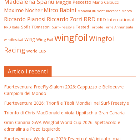
Maddalena Spanu
Maggie Pescetto
Mario Calbucci
Mirco Babini
Maxime Nocher
Mondial du Vent
Riccardo Marca
RRD
Riccardo Pianosi
Riccardo Zorzi
RRD International
Sofia TOmasoni
Tested
RRD Italia
Surf-Freestyle
Torbole
Torre Annunziata
wingfoil
Wingfoil
Wing
Wing-Foil
windfestival
Racing
World Cup
Articoli recenti
Fuerteventura FreeFly-Slalom 2026: Cappuzzo e Belloeuvre
Campioni del Mondo
Fuerteventura 2026: Trionfi e Titoli Mondiali nel Surf-Freestyle
Trionfo di Chris MacDonald e Viola Lippitsch a Gran Canaria
Gran Canaria GWA Wingfoil World Cup 2026: Spettacolo e
adrenalina a Pozo Izquierdo
Fuerteventura World Cup 2026: l’evento è già iniziato, ma i