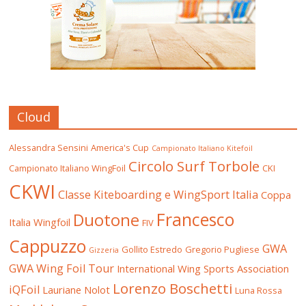
Cloud
Alessandra Sensini
America's Cup
Campionato Italiano Kitefoil
Circolo Surf Torbole
Campionato Italiano WingFoil
CKI
CKWI
Classe Kiteboarding e WingSport Italia
Coppa
Francesco
Duotone
Italia Wingfoil
FIV
Cappuzzo
GWA
Gollito Estredo
Gregorio Pugliese
Gizzeria
GWA Wing Foil Tour
International Wing Sports Association
Lorenzo Boschetti
iQFoil
Lauriane Nolot
Luna Rossa