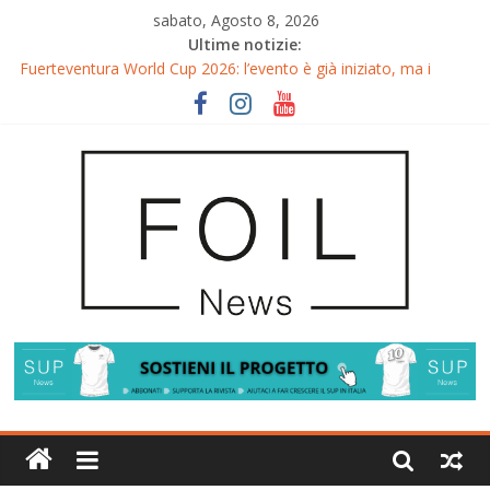
sabato, Agosto 8, 2026
Ultime notizie:
Fuerteventura World Cup 2026: l’evento è già iniziato, ma i
riflettori si accendono sul Wingfoil!
Fuerteventura FreeFly-Slalom 2026: Cappuzzo e Belloeuvre
Campioni del Mondo
Fuerteventura 2026: Trionfi e Titoli Mondiali nel Surf-Freestyle
Trionfo di Chris MacDonald e Viola Lippitsch a Gran Canaria
Gran Canaria GWA Wingfoil World Cup 2026: Spettacolo e
adrenalina a Pozo Izquierdo