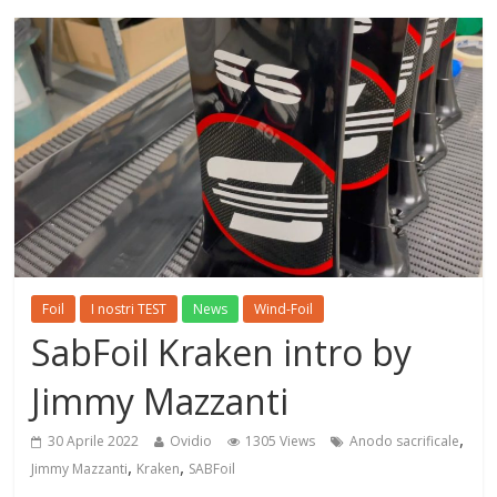
Foil
I nostri TEST
News
Wind-Foil
SabFoil Kraken intro by
Jimmy Mazzanti
,
30 Aprile 2022
Ovidio
1305 Views
Anodo sacrificale
,
,
Jimmy Mazzanti
Kraken
SABFoil