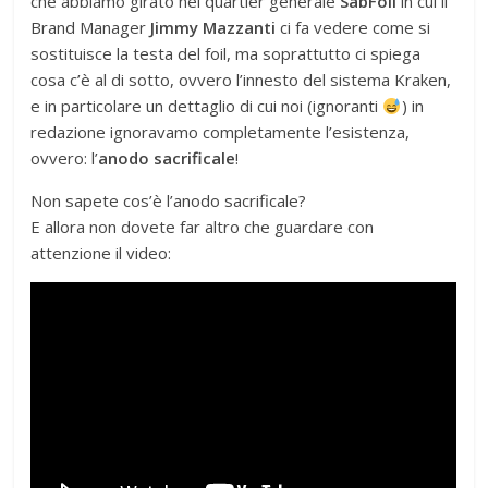
che abbiamo girato nel quartier generale
SabFoil
in cui il
Brand Manager
Jimmy Mazzanti
ci fa vedere come si
sostituisce la testa del foil, ma soprattutto ci spiega
cosa c’è al di sotto, ovvero l’innesto del sistema Kraken,
e in particolare un dettaglio di cui noi (ignoranti
) in
redazione ignoravamo completamente l’esistenza,
ovvero: l’
anodo sacrificale
!
Non sapete cos’è l’anodo sacrificale?
E allora non dovete far altro che guardare con
attenzione il video: