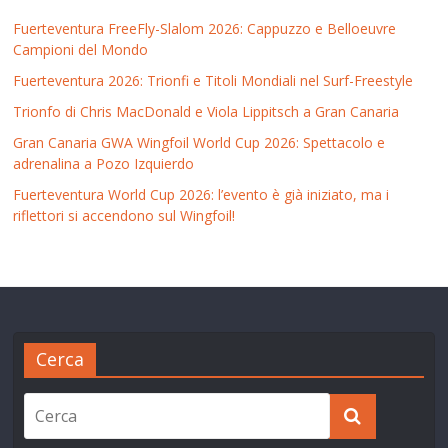
Fuerteventura FreeFly-Slalom 2026: Cappuzzo e Belloeuvre
Campioni del Mondo
Fuerteventura 2026: Trionfi e Titoli Mondiali nel Surf-Freestyle
Trionfo di Chris MacDonald e Viola Lippitsch a Gran Canaria
Gran Canaria GWA Wingfoil World Cup 2026: Spettacolo e
adrenalina a Pozo Izquierdo
Fuerteventura World Cup 2026: l’evento è già iniziato, ma i
riflettori si accendono sul Wingfoil!
Cerca