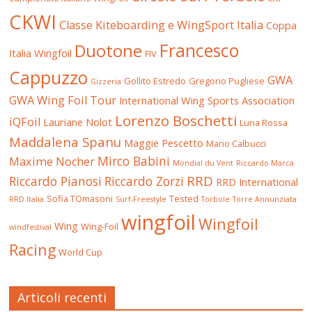
CKWI
Classe Kiteboarding e WingSport Italia
Coppa
Francesco
Duotone
Italia Wingfoil
FIV
Cappuzzo
GWA
Gollito Estredo
Gregorio Pugliese
Gizzeria
GWA Wing Foil Tour
International Wing Sports Association
Lorenzo Boschetti
iQFoil
Lauriane Nolot
Luna Rossa
Maddalena Spanu
Maggie Pescetto
Mario Calbucci
Mirco Babini
Maxime Nocher
Mondial du Vent
Riccardo Marca
RRD
Riccardo Pianosi
Riccardo Zorzi
RRD International
Sofia TOmasoni
Tested
RRD Italia
Surf-Freestyle
Torbole
Torre Annunziata
wingfoil
Wingfoil
Wing
Wing-Foil
windfestival
Racing
World Cup
Articoli recenti