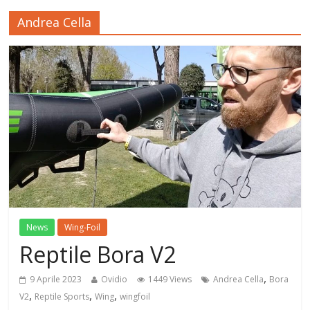
Andrea Cella
News
Wing-Foil
Reptile Bora V2
,
9 Aprile 2023
Ovidio
1449 Views
Andrea Cella
Bora
,
,
,
V2
Reptile Sports
Wing
wingfoil