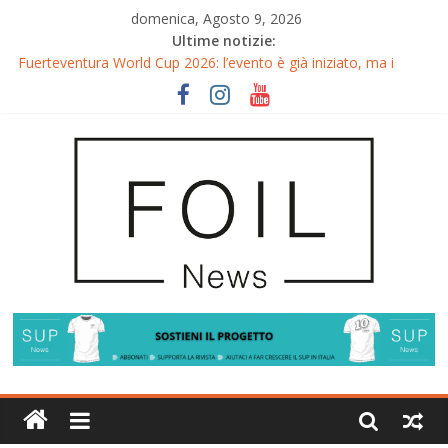
domenica, Agosto 9, 2026
Ultime notizie:
Fuerteventura World Cup 2026: l’evento è già iniziato, ma i
riflettori si accendono sul Wingfoil!
Fuerteventura FreeFly-Slalom 2026: Cappuzzo e Belloeuvre
Campioni del Mondo
Fuerteventura 2026: Trionfi e Titoli Mondiali nel Surf-Freestyle
Trionfo di Chris MacDonald e Viola Lippitsch a Gran Canaria
Gran Canaria GWA Wingfoil World Cup 2026: Spettacolo e
adrenalina a Pozo Izquierdo