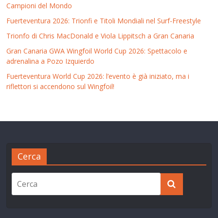
Campioni del Mondo
Fuerteventura 2026: Trionfi e Titoli Mondiali nel Surf-Freestyle
Trionfo di Chris MacDonald e Viola Lippitsch a Gran Canaria
Gran Canaria GWA Wingfoil World Cup 2026: Spettacolo e
adrenalina a Pozo Izquierdo
Fuerteventura World Cup 2026: l’evento è già iniziato, ma i
riflettori si accendono sul Wingfoil!
Cerca