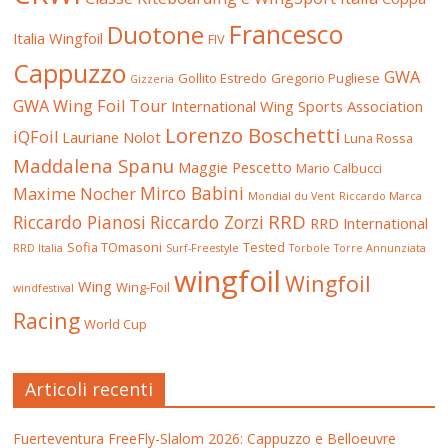
Francesco
Duotone
Italia Wingfoil
FIV
Cappuzzo
GWA
Gollito Estredo
Gregorio Pugliese
Gizzeria
GWA Wing Foil Tour
International Wing Sports Association
Lorenzo Boschetti
iQFoil
Lauriane Nolot
Luna Rossa
Maddalena Spanu
Maggie Pescetto
Mario Calbucci
Mirco Babini
Maxime Nocher
Mondial du Vent
Riccardo Marca
RRD
Riccardo Pianosi
Riccardo Zorzi
RRD International
Sofia TOmasoni
Tested
RRD Italia
Surf-Freestyle
Torbole
Torre Annunziata
wingfoil
Wingfoil
Wing
Wing-Foil
windfestival
Racing
World Cup
Articoli recenti
Fuerteventura FreeFly-Slalom 2026: Cappuzzo e Belloeuvre