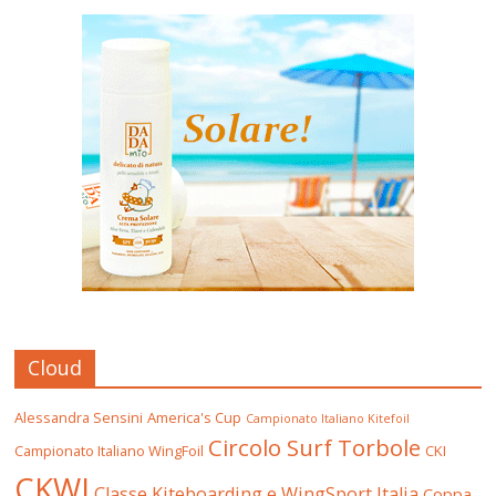
Cloud
Alessandra Sensini
America's Cup
Campionato Italiano Kitefoil
Circolo Surf Torbole
Campionato Italiano WingFoil
CKI
CKWI
Classe Kiteboarding e WingSport Italia
Coppa