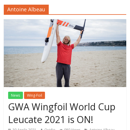
Antoine Albeau
News
Wing-Foil
GWA Wingfoil World Cup
Leucate 2021 is ON!
,
30 Aprile 2021
Ovidio
980 Views
Antoine Albeau