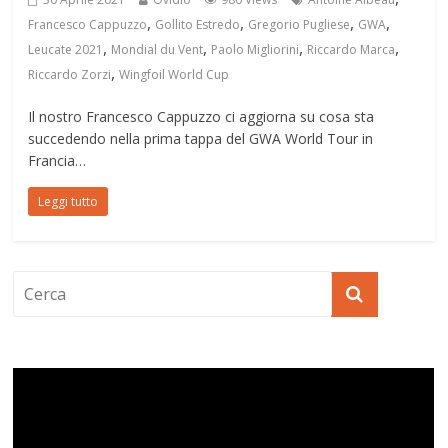
,
,
,
,
Francesco Cappuzzo
Gollito Estredo
Gregorio Pugliese
GWA
,
,
,
,
Leucate 2021
Mondial du Vent
Paolo Migliorini
Riccardo Marca
,
Riccardo Zorzi
Wingfoil World Cup
Il nostro Francesco Cappuzzo ci aggiorna su cosa sta
succedendo nella prima tappa del GWA World Tour in
Francia…
Leggi tutto