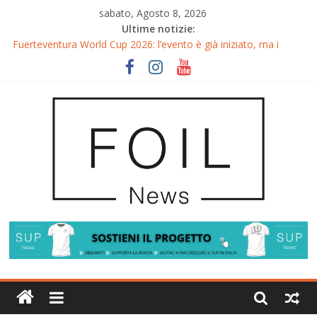
sabato, Agosto 8, 2026
Ultime notizie:
Fuerteventura World Cup 2026: l’evento è già iniziato, ma i
riflettori si accendono sul Wingfoil!
Fuerteventura FreeFly-Slalom 2026: Cappuzzo e Belloeuvre
Campioni del Mondo
Fuerteventura 2026: Trionfi e Titoli Mondiali nel Surf-Freestyle
Trionfo di Chris MacDonald e Viola Lippitsch a Gran Canaria
Gran Canaria GWA Wingfoil World Cup 2026: Spettacolo e
adrenalina a Pozo Izquierdo