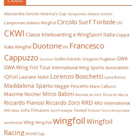
Cloud
Alessandra Sensini
America's Cup
Campionato Italiano Kitefoil
Circolo Surf Torbole
Campionato Italiano WingFoil
CKI
CKWI
Classe Kiteboarding e WingSport Italia
Coppa
Francesco
Duotone
Italia Wingfoil
FIV
Cappuzzo
GWA
Gollito Estredo
Gregorio Pugliese
Gizzeria
GWA Wing Foil Tour
International Wing Sports Association
Lorenzo Boschetti
iQFoil
Lauriane Nolot
Luna Rossa
Maddalena Spanu
Maggie Pescetto
Mario Calbucci
Mirco Babini
Maxime Nocher
Mondial du Vent
Riccardo Marca
RRD
Riccardo Pianosi
Riccardo Zorzi
RRD International
Sofia TOmasoni
Tested
RRD Italia
Surf-Freestyle
Torbole
Torre Annunziata
wingfoil
Wingfoil
Wing
Wing-Foil
windfestival
Racing
World Cup