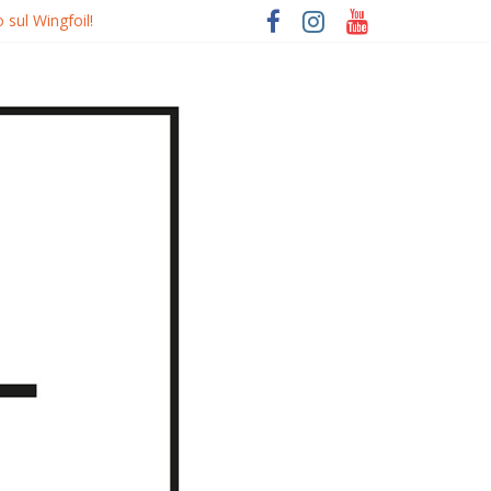
 sul Wingfoil!
o
uierdo