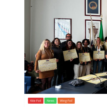
Kite-Foil
News
Wing-Foil