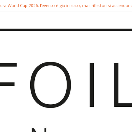
ra World Cup 2026: l’evento è già iniziato, ma i riflettori si accendono
tura FreeFly-Slalom 2026: Cappuzzo e Belloeuvre Campioni del Mond
ra 2026: Trionfi e Titoli Mondiali nel Surf-Freestyle
 Chris MacDonald e Viola Lippitsch a Gran Canaria
ia GWA Wingfoil World Cup 2026: Spettacolo e adrenalina a Pozo Izq