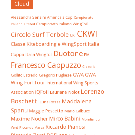
Cloud
Alessandra Sensini
America's Cup
Campionato
Campionato Italiano WingFoil
Italiano Kitefoil
CKWI
Circolo Surf Torbole
CKI
Classe Kiteboarding e WingSport Italia
Duotone
Coppa Italia Wingfoil
FIV
Francesco Cappuzzo
Gizzeria
GWA
GWA
Gollito Estredo
Gregorio Pugliese
Wing Foil Tour
International Wing Sports
Lorenzo
iQFoil
Association
Lauriane Nolot
Boschetti
Maddalena
Luna Rossa
Spanu
Maggie Pescetto
Mario Calbucci
Mirco Babini
Maxime Nocher
Mondial du
Riccardo Pianosi
Vent
Riccardo Marca