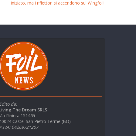
iniziato, ma i riflettori si accendono sul Wingfoil!
Edito da:
Living The Dream SRLS
Via Riniera 1514/G
40024 Castel San Pietro Terme (BO)
P.IVA: 04269721207