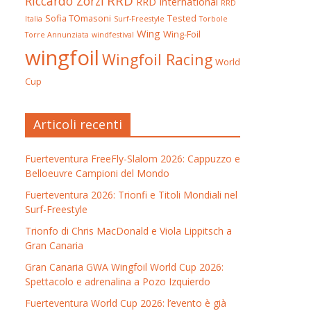
RRD
Riccardo Zorzi
RRD International
RRD
Sofia TOmasoni
Tested
Italia
Surf-Freestyle
Torbole
Wing
Wing-Foil
Torre Annunziata
windfestival
wingfoil
Wingfoil Racing
World
Cup
Articoli recenti
Fuerteventura FreeFly-Slalom 2026: Cappuzzo e
Belloeuvre Campioni del Mondo
Fuerteventura 2026: Trionfi e Titoli Mondiali nel
Surf-Freestyle
Trionfo di Chris MacDonald e Viola Lippitsch a
Gran Canaria
Gran Canaria GWA Wingfoil World Cup 2026:
Spettacolo e adrenalina a Pozo Izquierdo
Fuerteventura World Cup 2026: l’evento è già