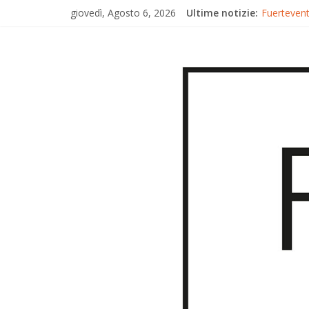
giovedì, Agosto 6, 2026
Ultime notizie:
Fuerteventu
Fuerteven
Fuerteventu
Trionfo di
Gran Canar