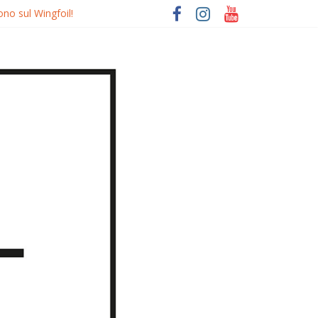
ono sul Wingfoil!
ondo
Izquierdo