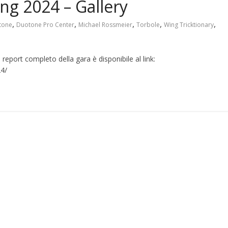
g 2024 – Gallery
,
,
,
,
,
tone
Duotone Pro Center
Michael Rossmeier
Torbole
Wing Tricktionary
 report completo della gara è disponibile al link:
24/