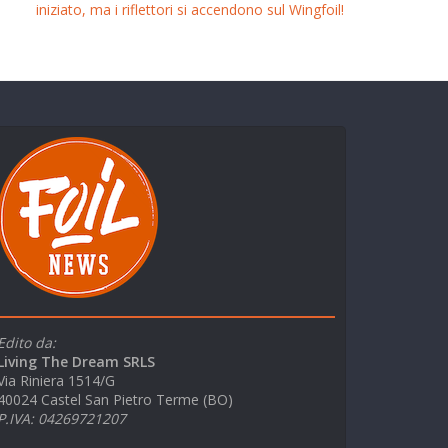
iniziato, ma i riflettori si accendono sul Wingfoil!
Edito da:
Living The Dream SRLS
Via Riniera 1514/G
40024 Castel San Pietro Terme (BO)
P.IVA: 04269721207