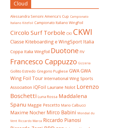
Cloud
Alessandra Sensini
America's Cup
Campionato
Campionato Italiano WingFoil
Italiano Kitefoil
CKWI
Circolo Surf Torbole
CKI
Classe Kiteboarding e WingSport Italia
Duotone
Coppa Italia Wingfoil
FIV
Francesco Cappuzzo
Gizzeria
GWA
GWA
Gollito Estredo
Gregorio Pugliese
Wing Foil Tour
International Wing Sports
Lorenzo
iQFoil
Association
Lauriane Nolot
Boschetti
Maddalena
Luna Rossa
Spanu
Maggie Pescetto
Mario Calbucci
Mirco Babini
Maxime Nocher
Mondial du
Riccardo Pianosi
Vent
Riccardo Marca