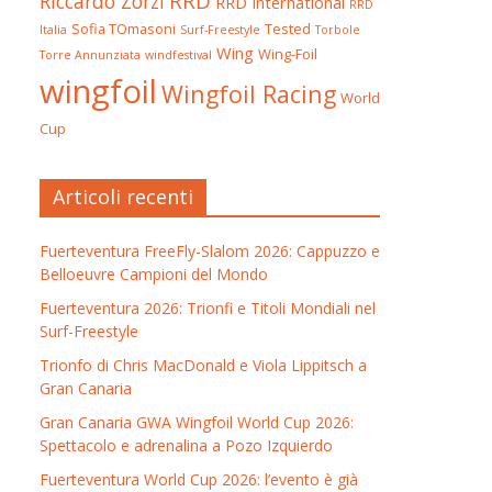
RRD
Riccardo Zorzi
RRD International
RRD
Sofia TOmasoni
Tested
Italia
Surf-Freestyle
Torbole
Wing
Wing-Foil
Torre Annunziata
windfestival
wingfoil
Wingfoil Racing
World
Cup
Articoli recenti
Fuerteventura FreeFly-Slalom 2026: Cappuzzo e
Belloeuvre Campioni del Mondo
Fuerteventura 2026: Trionfi e Titoli Mondiali nel
Surf-Freestyle
Trionfo di Chris MacDonald e Viola Lippitsch a
Gran Canaria
Gran Canaria GWA Wingfoil World Cup 2026:
Spettacolo e adrenalina a Pozo Izquierdo
Fuerteventura World Cup 2026: l’evento è già