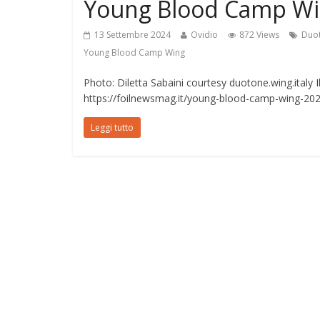
Young Blood Camp Win
13 Settembre 2024
Ovidio
872 Views
Duo
Young Blood Camp Wing
Photo: Diletta Sabaini courtesy duotone.wing.italy Il
https://foilnewsmag.it/young-blood-camp-wing-20
Leggi tutto