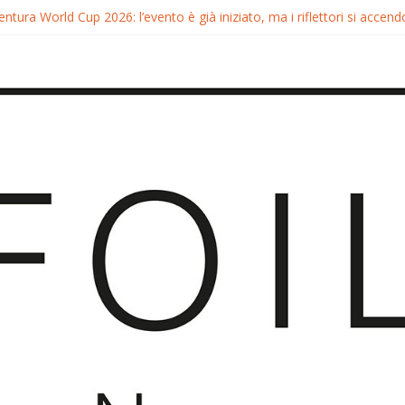
ntura World Cup 2026: l’evento è già iniziato, ma i riflettori si accend
entura FreeFly-Slalom 2026: Cappuzzo e Belloeuvre Campioni del M
ntura 2026: Trionfi e Titoli Mondiali nel Surf-Freestyle
 di Chris MacDonald e Viola Lippitsch a Gran Canaria
naria GWA Wingfoil World Cup 2026: Spettacolo e adrenalina a Pozo 