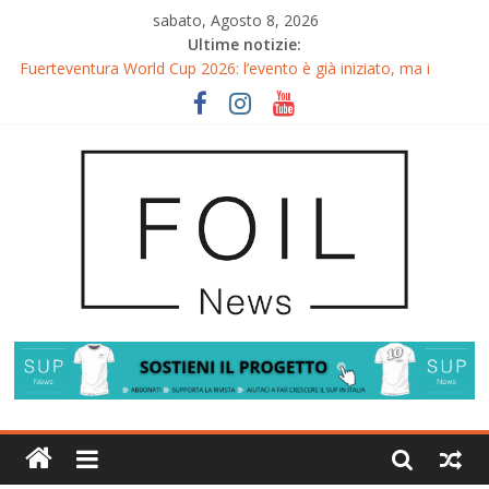
sabato, Agosto 8, 2026
Ultime notizie:
Fuerteventura World Cup 2026: l’evento è già iniziato, ma i
riflettori si accendono sul Wingfoil!
Fuerteventura FreeFly-Slalom 2026: Cappuzzo e Belloeuvre
Campioni del Mondo
Fuerteventura 2026: Trionfi e Titoli Mondiali nel Surf-Freestyle
Trionfo di Chris MacDonald e Viola Lippitsch a Gran Canaria
Gran Canaria GWA Wingfoil World Cup 2026: Spettacolo e
adrenalina a Pozo Izquierdo