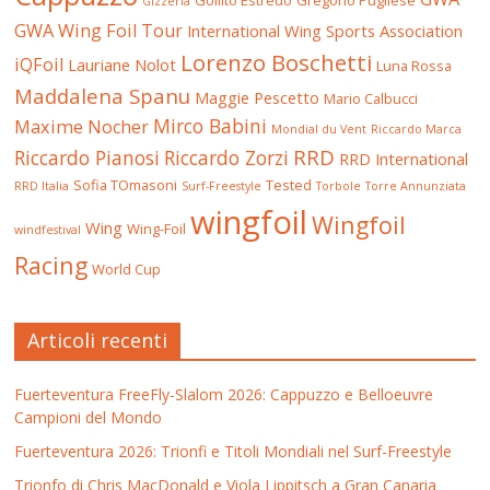
Gollito Estredo
Gregorio Pugliese
Gizzeria
GWA Wing Foil Tour
International Wing Sports Association
Lorenzo Boschetti
iQFoil
Lauriane Nolot
Luna Rossa
Maddalena Spanu
Maggie Pescetto
Mario Calbucci
Mirco Babini
Maxime Nocher
Mondial du Vent
Riccardo Marca
RRD
Riccardo Pianosi
Riccardo Zorzi
RRD International
Sofia TOmasoni
Tested
RRD Italia
Surf-Freestyle
Torbole
Torre Annunziata
wingfoil
Wingfoil
Wing
Wing-Foil
windfestival
Racing
World Cup
Articoli recenti
Fuerteventura FreeFly-Slalom 2026: Cappuzzo e Belloeuvre
Campioni del Mondo
Fuerteventura 2026: Trionfi e Titoli Mondiali nel Surf-Freestyle
Trionfo di Chris MacDonald e Viola Lippitsch a Gran Canaria