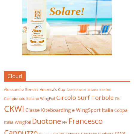
Cloud
Alessandra Sensini
America's Cup
Campionato Italiano Kitefoil
Circolo Surf Torbole
Campionato Italiano WingFoil
CKI
CKWI
Classe Kiteboarding e WingSport Italia
Coppa
Francesco
Duotone
Italia Wingfoil
FIV
Cappuzzo
GWA