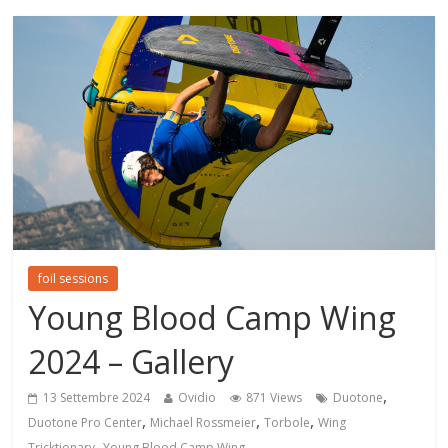
foil sessions
Young Blood Camp Wing
2024 – Gallery
,
13 Settembre 2024
Ovidio
871 Views
Duotone
,
,
,
Duotone Pro Center
Michael Rossmeier
Torbole
Wing
,
Tricktionary
Young Blood Camp Wing