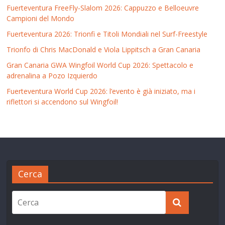
Fuerteventura FreeFly-Slalom 2026: Cappuzzo e Belloeuvre
Campioni del Mondo
Fuerteventura 2026: Trionfi e Titoli Mondiali nel Surf-Freestyle
Trionfo di Chris MacDonald e Viola Lippitsch a Gran Canaria
Gran Canaria GWA Wingfoil World Cup 2026: Spettacolo e
adrenalina a Pozo Izquierdo
Fuerteventura World Cup 2026: l’evento è già iniziato, ma i
riflettori si accendono sul Wingfoil!
Cerca