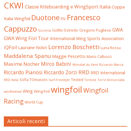
CKWI
Classe Kiteboarding e WingSport Italia
Coppa
Francesco
Duotone
Italia Wingfoil
FIV
Cappuzzo
GWA
Gollito Estredo
Gregorio Pugliese
Gizzeria
GWA Wing Foil Tour
International Wing Sports Association
Lorenzo Boschetti
iQFoil
Lauriane Nolot
Luna Rossa
Maddalena Spanu
Maggie Pescetto
Mario Calbucci
Mirco Babini
Maxime Nocher
Mondial du Vent
Riccardo Marca
RRD
Riccardo Pianosi
Riccardo Zorzi
RRD International
Sofia TOmasoni
Tested
RRD Italia
Surf-Freestyle
Torbole
Torre Annunziata
wingfoil
Wingfoil
Wing
Wing-Foil
windfestival
Racing
World Cup
Articoli recenti