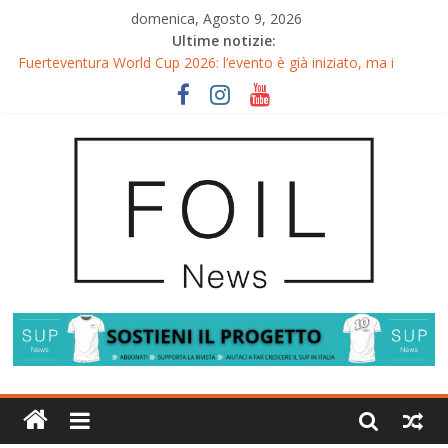
domenica, Agosto 9, 2026
Ultime notizie:
Fuerteventura World Cup 2026: l’evento è già iniziato, ma i
riflettori si accendono sul Wingfoil!
Fuerteventura FreeFly-Slalom 2026: Cappuzzo e Belloeuvre
Campioni del Mondo
Fuerteventura 2026: Trionfi e Titoli Mondiali nel Surf-Freestyle
Trionfo di Chris MacDonald e Viola Lippitsch a Gran Canaria
Gran Canaria GWA Wingfoil World Cup 2026: Spettacolo e
adrenalina a Pozo Izquierdo