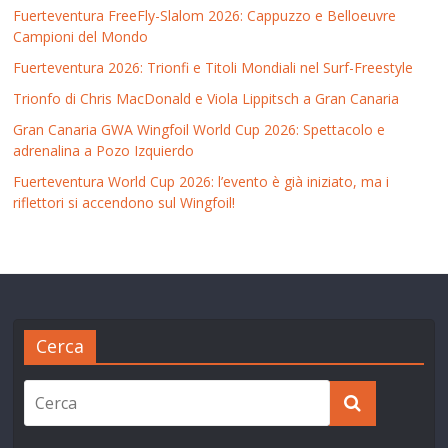
Fuerteventura FreeFly-Slalom 2026: Cappuzzo e Belloeuvre
Campioni del Mondo
Fuerteventura 2026: Trionfi e Titoli Mondiali nel Surf-Freestyle
Trionfo di Chris MacDonald e Viola Lippitsch a Gran Canaria
Gran Canaria GWA Wingfoil World Cup 2026: Spettacolo e
adrenalina a Pozo Izquierdo
Fuerteventura World Cup 2026: l’evento è già iniziato, ma i
riflettori si accendono sul Wingfoil!
Cerca