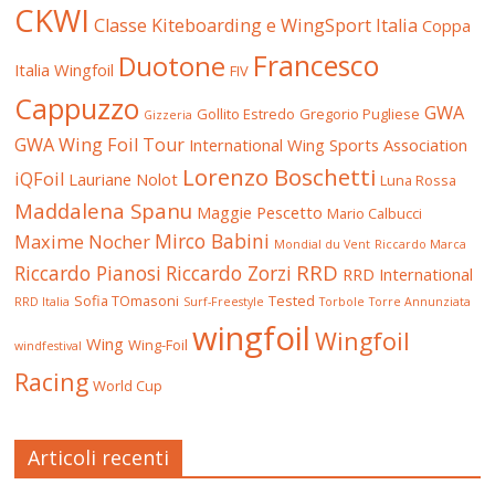
CKWI
Classe Kiteboarding e WingSport Italia
Coppa
Francesco
Duotone
Italia Wingfoil
FIV
Cappuzzo
GWA
Gollito Estredo
Gregorio Pugliese
Gizzeria
GWA Wing Foil Tour
International Wing Sports Association
Lorenzo Boschetti
iQFoil
Lauriane Nolot
Luna Rossa
Maddalena Spanu
Maggie Pescetto
Mario Calbucci
Mirco Babini
Maxime Nocher
Mondial du Vent
Riccardo Marca
RRD
Riccardo Pianosi
Riccardo Zorzi
RRD International
Sofia TOmasoni
Tested
RRD Italia
Surf-Freestyle
Torbole
Torre Annunziata
wingfoil
Wingfoil
Wing
Wing-Foil
windfestival
Racing
World Cup
Articoli recenti