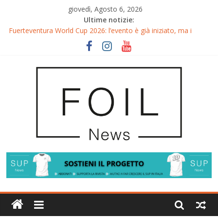
giovedì, Agosto 6, 2026
Ultime notizie:
Fuerteventura World Cup 2026: l’evento è già iniziato, ma i
riflettori si accendono sul Wingfoil!
Fuerteventura FreeFly-Slalom 2026: Cappuzzo e Belloeuvre
Campioni del Mondo
Fuerteventura 2026: Trionfi e Titoli Mondiali nel Surf-Freestyle
Trionfo di Chris MacDonald e Viola Lippitsch a Gran Canaria
Gran Canaria GWA Wingfoil World Cup 2026: Spettacolo e
adrenalina a Pozo Izquierdo