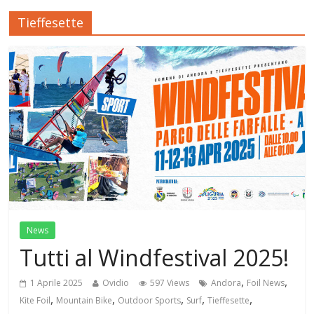
Tieffesette
News
Tutti al Windfestival 2025!
,
,
1 Aprile 2025
Ovidio
597 Views
Andora
Foil News
,
,
,
,
,
Kite Foil
Mountain Bike
Outdoor Sports
Surf
Tieffesette