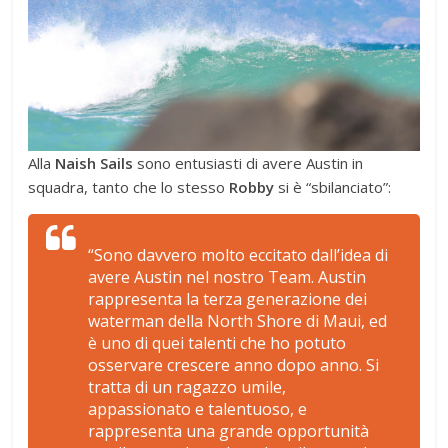
Alla
Naish Sails
sono entusiasti di avere Austin in
squadra, tanto che lo stesso
Robby
si è “sbilanciato”:
“
Sono davvero molto eccitato dall’idea di
avere Austin nel nostro Team. Austin
rappresenta la terza generazione dei
waterman della North Shore di Maui, ed
è uno di quei talenti che ho potuto
osservare crescere anno dopo anno. Si
tratta di un ragazzo umile,
appassionato e talentuoso, e
rappresenta una grande opportunità