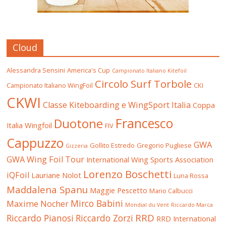
Cloud
Alessandra Sensini
America's Cup
Campionato Italiano Kitefoil
Circolo Surf Torbole
Campionato Italiano WingFoil
CKI
CKWI
Classe Kiteboarding e WingSport Italia
Coppa
Francesco
Duotone
Italia Wingfoil
FIV
Cappuzzo
GWA
Gollito Estredo
Gregorio Pugliese
Gizzeria
GWA Wing Foil Tour
International Wing Sports Association
Lorenzo Boschetti
iQFoil
Lauriane Nolot
Luna Rossa
Maddalena Spanu
Maggie Pescetto
Mario Calbucci
Mirco Babini
Maxime Nocher
Mondial du Vent
Riccardo Marca
RRD
Riccardo Pianosi
Riccardo Zorzi
RRD International