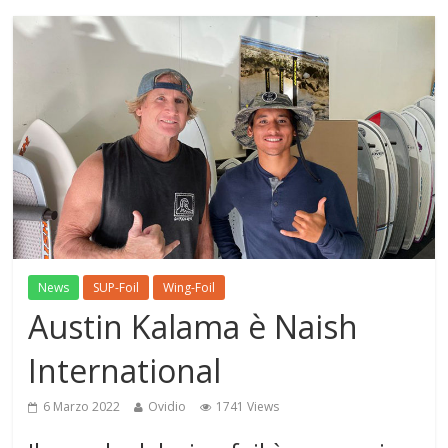
News
SUP-Foil
Wing-Foil
Austin Kalama è Naish
International
6 Marzo 2022
Ovidio
1741 Views