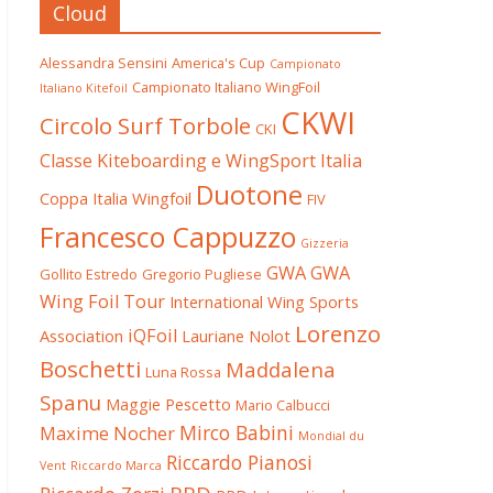
Cloud
Alessandra Sensini
America's Cup
Campionato
Campionato Italiano WingFoil
Italiano Kitefoil
CKWI
Circolo Surf Torbole
CKI
Classe Kiteboarding e WingSport Italia
Duotone
Coppa Italia Wingfoil
FIV
Francesco Cappuzzo
Gizzeria
GWA
GWA
Gollito Estredo
Gregorio Pugliese
Wing Foil Tour
International Wing Sports
Lorenzo
iQFoil
Association
Lauriane Nolot
Boschetti
Maddalena
Luna Rossa
Spanu
Maggie Pescetto
Mario Calbucci
Mirco Babini
Maxime Nocher
Mondial du
Riccardo Pianosi
Vent
Riccardo Marca