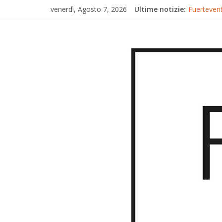
venerdì, Agosto 7, 2026
Ultime notizie:
Fuertevent
Fuerteven
Fuertevent
Trionfo di
Gran Canar