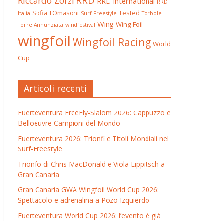
RRD
Riccardo Zorzi
RRD International
RRD
Sofia TOmasoni
Tested
Italia
Surf-Freestyle
Torbole
Wing
Wing-Foil
Torre Annunziata
windfestival
wingfoil
Wingfoil Racing
World
Cup
Articoli recenti
Fuerteventura FreeFly-Slalom 2026: Cappuzzo e
Belloeuvre Campioni del Mondo
Fuerteventura 2026: Trionfi e Titoli Mondiali nel
Surf-Freestyle
Trionfo di Chris MacDonald e Viola Lippitsch a
Gran Canaria
Gran Canaria GWA Wingfoil World Cup 2026:
Spettacolo e adrenalina a Pozo Izquierdo
Fuerteventura World Cup 2026: l’evento è già