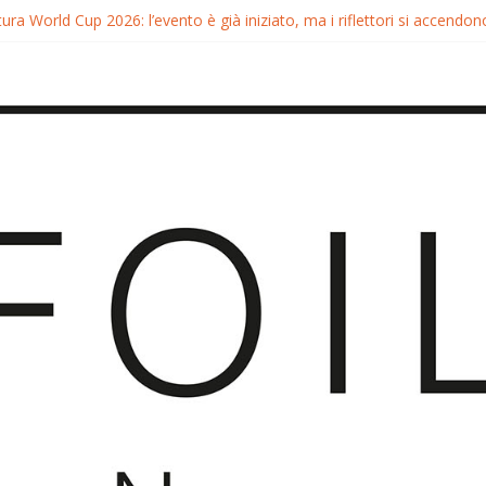
ura World Cup 2026: l’evento è già iniziato, ma i riflettori si accendono
tura FreeFly-Slalom 2026: Cappuzzo e Belloeuvre Campioni del Mond
ura 2026: Trionfi e Titoli Mondiali nel Surf-Freestyle
 Chris MacDonald e Viola Lippitsch a Gran Canaria
ia GWA Wingfoil World Cup 2026: Spettacolo e adrenalina a Pozo Iz