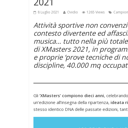
2021
8 Luglio 2021
Ovidio
1265 Views
Campiona
Attività sportive non convenzi
contesto divertente ed affasci
musica… tutto nella più totale
di XMasters 2021, in programma
e proprie ‘prove tecniche di no
discipline, 40.000 mq occupati
Gli
‘XMasters’ compiono dieci anni
, celebrando
un’edizione all’insegna della ripartenza,
ideata r
stesso identico DNA delle passate edizioni, tant