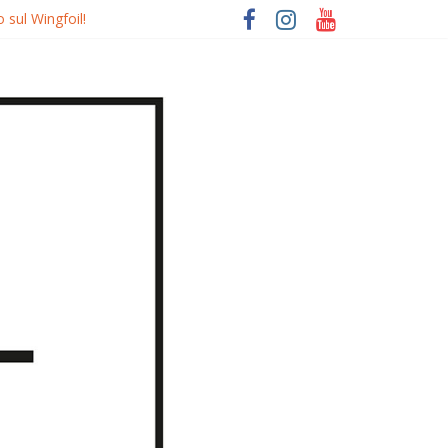
 sul Wingfoil!
o
quierdo