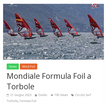
News
Wind-Foil
Mondiale Formula Foil a
Torbole
21 Giugno 2023
Ovidio
765 Views
Circolo Surf
,
Torbole
Formula Foil