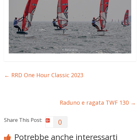
←
RRD One Hour Classic 2023
Raduno e ragata TWF 130
→
Share This Post:
0
Potrebbe anche interessarti