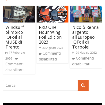
Windsurf
RRD One
Nicolò Renna
olimpico
Hour Wing
argento
iQFoil al
Foil Edition
all’Europeo
MUSE di
2023
iQFoil di
Trento
Torbole!
23 Agosto 2023
17 Febbraio
Commenti
29 Maggio 2022
Commenti
2026
disabilitati
Commenti
disabilitati
disabilitati