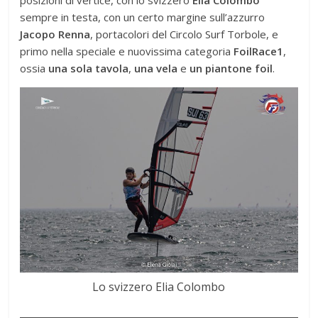
posizioni di vertice, con lo svizzero
Elia Colombo
sempre in testa, con un certo margine sull’azzurro
Jacopo Renna
, portacolori del Circolo Surf Torbole, e
primo nella speciale e nuovissima categoria
FoilRace1
,
ossia
una sola tavola
,
una vela
e
un piantone foil
.
Lo svizzero Elia Colombo