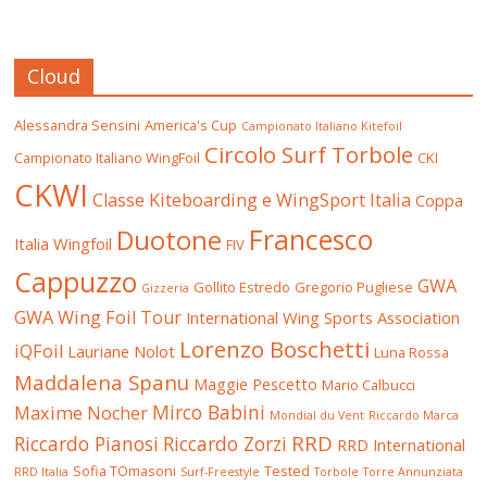
Cloud
Alessandra Sensini
America's Cup
Campionato Italiano Kitefoil
Circolo Surf Torbole
Campionato Italiano WingFoil
CKI
CKWI
Classe Kiteboarding e WingSport Italia
Coppa
Francesco
Duotone
Italia Wingfoil
FIV
Cappuzzo
GWA
Gollito Estredo
Gregorio Pugliese
Gizzeria
GWA Wing Foil Tour
International Wing Sports Association
Lorenzo Boschetti
iQFoil
Lauriane Nolot
Luna Rossa
Maddalena Spanu
Maggie Pescetto
Mario Calbucci
Mirco Babini
Maxime Nocher
Mondial du Vent
Riccardo Marca
RRD
Riccardo Pianosi
Riccardo Zorzi
RRD International
Sofia TOmasoni
Tested
RRD Italia
Surf-Freestyle
Torbole
Torre Annunziata