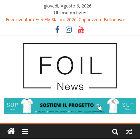
giovedì, Agosto 6, 2026
Ultime notizie:
Fuerteventura FreeFly-Slalom 2026: Cappuzzo e Belloeuvre
Campioni del Mondo
Fuerteventura 2026: Trionfi e Titoli Mondiali nel Surf-Freestyle
Trionfo di Chris MacDonald e Viola Lippitsch a Gran Canaria
Gran Canaria GWA Wingfoil World Cup 2026: Spettacolo e
adrenalina a Pozo Izquierdo
Fuerteventura World Cup 2026: l’evento è già iniziato, ma i
riflettori si accendono sul Wingfoil!