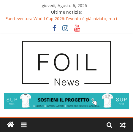
giovedì, Agosto 6, 2026
Ultime notizie:
Fuerteventura World Cup 2026: l’evento è già iniziato, ma i
riflettori si accendono sul Wingfoil!
Fuerteventura FreeFly-Slalom 2026: Cappuzzo e Belloeuvre
Campioni del Mondo
Fuerteventura 2026: Trionfi e Titoli Mondiali nel Surf-Freestyle
Trionfo di Chris MacDonald e Viola Lippitsch a Gran Canaria
Gran Canaria GWA Wingfoil World Cup 2026: Spettacolo e
adrenalina a Pozo Izquierdo