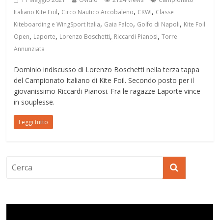
,
,
,
Italiano Kite Foil
Circo Nautico Arcobaleno
CKWI
Classe
,
,
,
Kiteboarding e WingSport Italia
Gaia Falco
Golfo di Napoli
Kite Foil
,
,
,
,
Open
Laporte
Lorenzo Boschetti
Riccardi Pianosi
Torre
Annunziata
Dominio indiscusso di Lorenzo Boschetti nella terza tappa
del Campionato Italiano di Kite Foil. Secondo posto per il
giovanissimo Riccardi Pianosi. Fra le ragazze Laporte vince
in souplesse.
Leggi tutto