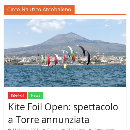
Circo Nautico Arcobaleno
Kite-Foil
News
Kite Foil Open: spettacolo
a Torre annunziata
11 Maggio 2021
Ovidio
2124 Views
Campionato