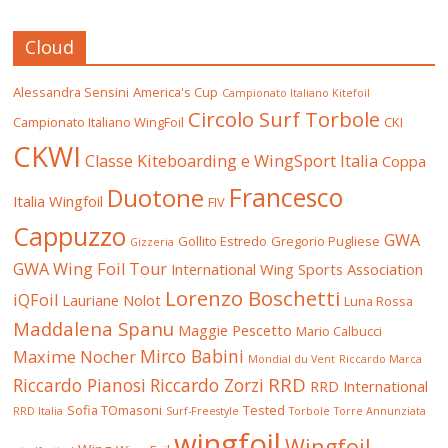
Cloud
Alessandra Sensini
America's Cup
Campionato Italiano Kitefoil
Circolo Surf Torbole
Campionato Italiano WingFoil
CKI
CKWI
Classe Kiteboarding e WingSport Italia
Coppa
Francesco
Duotone
Italia Wingfoil
FIV
Cappuzzo
GWA
Gollito Estredo
Gregorio Pugliese
Gizzeria
GWA Wing Foil Tour
International Wing Sports Association
Lorenzo Boschetti
iQFoil
Lauriane Nolot
Luna Rossa
Maddalena Spanu
Maggie Pescetto
Mario Calbucci
Mirco Babini
Maxime Nocher
Mondial du Vent
Riccardo Marca
RRD
Riccardo Pianosi
Riccardo Zorzi
RRD International
Sofia TOmasoni
Tested
RRD Italia
Surf-Freestyle
Torbole
Torre Annunziata
wingfoil
Wingfoil