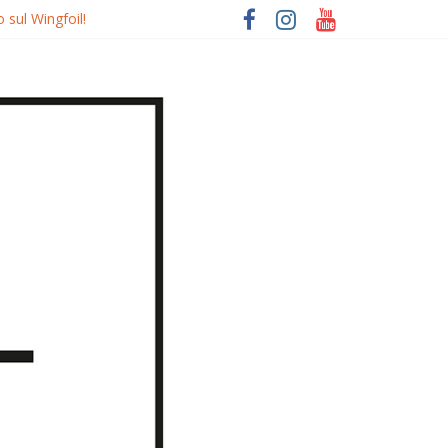
 sul Wingfoil!
o
quierdo