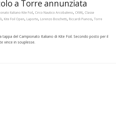
colo a Torre annunziata
,
,
,
nato Italiano Kite Foil
Circo Nautico Arcobaleno
CKWI
Classe
,
,
,
,
,
li
Kite Foil Open
Laporte
Lorenzo Boschetti
Riccardi Pianosi
Torre
 tappa del Campionato Italiano di Kite Foil. Secondo posto per il
te vince in souplesse.