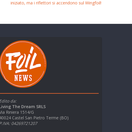
iniziato, ma i riflettori si accendono sul Wingfoil!
Edito da:
Living The Dream SRLS
Via Riniera 1514/G
40024 Castel San Pietro Terme (BO)
P.IVA: 04269721207