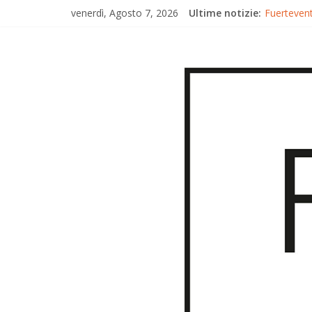
venerdì, Agosto 7, 2026
Ultime notizie:
Fuertevent
Fuerteven
Fuertevent
Trionfo di
Gran Canar