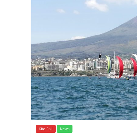
Kite-Foil
News