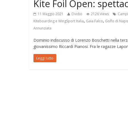
Kite Foil Open: spetta
11 Maggio 2021
Ovidio
2126 Views
Campio
,
,
Kiteboarding e WingSport Italia
Gaia Falco
Golfo di Napo
Annunziata
Dominio indiscusso di Lorenzo Boschetti nella terza
giovanissimo Riccardi Pianosi. Fra le ragazze Lapor
Leggi tutto