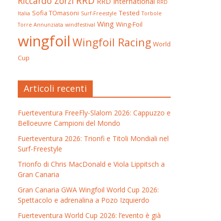
RRD
Riccardo Zorzi
RRD International
RRD
Sofia TOmasoni
Tested
Italia
Surf-Freestyle
Torbole
Wing
Wing-Foil
Torre Annunziata
windfestival
wingfoil
Wingfoil Racing
World
Cup
Articoli recenti
Fuerteventura FreeFly-Slalom 2026: Cappuzzo e
Belloeuvre Campioni del Mondo
Fuerteventura 2026: Trionfi e Titoli Mondiali nel
Surf-Freestyle
Trionfo di Chris MacDonald e Viola Lippitsch a
Gran Canaria
Gran Canaria GWA Wingfoil World Cup 2026:
Spettacolo e adrenalina a Pozo Izquierdo
Fuerteventura World Cup 2026: l’evento è già