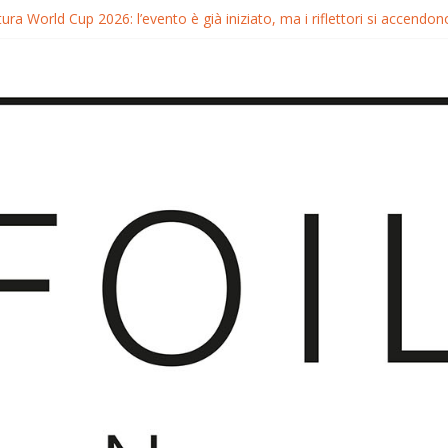
ura World Cup 2026: l’evento è già iniziato, ma i riflettori si accendono
tura FreeFly-Slalom 2026: Cappuzzo e Belloeuvre Campioni del Mond
ura 2026: Trionfi e Titoli Mondiali nel Surf-Freestyle
 Chris MacDonald e Viola Lippitsch a Gran Canaria
ia GWA Wingfoil World Cup 2026: Spettacolo e adrenalina a Pozo Iz