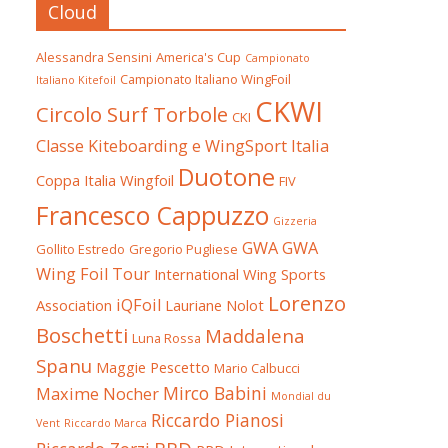
Cloud
Alessandra Sensini
America's Cup
Campionato
Campionato Italiano WingFoil
Italiano Kitefoil
CKWI
Circolo Surf Torbole
CKI
Classe Kiteboarding e WingSport Italia
Duotone
Coppa Italia Wingfoil
FIV
Francesco Cappuzzo
Gizzeria
GWA
GWA
Gollito Estredo
Gregorio Pugliese
Wing Foil Tour
International Wing Sports
Lorenzo
iQFoil
Association
Lauriane Nolot
Boschetti
Maddalena
Luna Rossa
Spanu
Maggie Pescetto
Mario Calbucci
Mirco Babini
Maxime Nocher
Mondial du
Riccardo Pianosi
Vent
Riccardo Marca