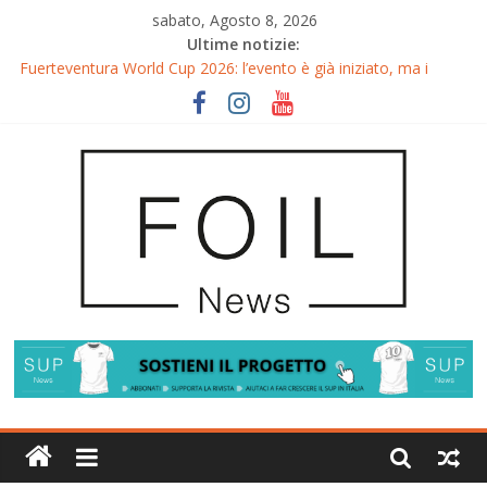
sabato, Agosto 8, 2026
Ultime notizie:
Fuerteventura World Cup 2026: l’evento è già iniziato, ma i
riflettori si accendono sul Wingfoil!
Fuerteventura FreeFly-Slalom 2026: Cappuzzo e Belloeuvre
Campioni del Mondo
Fuerteventura 2026: Trionfi e Titoli Mondiali nel Surf-Freestyle
Trionfo di Chris MacDonald e Viola Lippitsch a Gran Canaria
Gran Canaria GWA Wingfoil World Cup 2026: Spettacolo e
adrenalina a Pozo Izquierdo