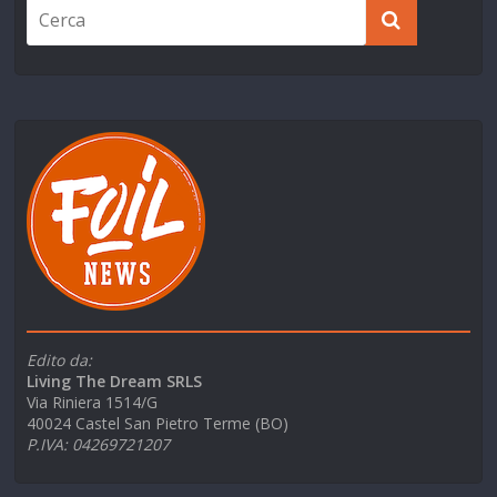
Edito da:
Living The Dream SRLS
Via Riniera 1514/G
40024 Castel San Pietro Terme (BO)
P.IVA: 04269721207