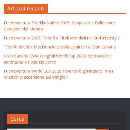
Articoli recenti
Fuerteventura FreeFly-Slalom 2026: Cappuzzo e Belloeuvre
Campioni del Mondo
Fuerteventura 2026: Trionfi e Titoli Mondiali nel Surf-Freestyle
Trionfo di Chris MacDonald e Viola Lippitsch a Gran Canaria
Gran Canaria GWA Wingfoil World Cup 2026: Spettacolo e
adrenalina a Pozo Izquierdo
Fuerteventura World Cup 2026: l’evento è già iniziato, ma i
riflettori si accendono sul Wingfoil!
Cerca