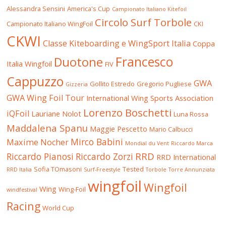
Alessandra Sensini
America's Cup
Campionato Italiano Kitefoil
Circolo Surf Torbole
Campionato Italiano WingFoil
CKI
CKWI
Classe Kiteboarding e WingSport Italia
Coppa
Francesco
Duotone
Italia Wingfoil
FIV
Cappuzzo
GWA
Gollito Estredo
Gregorio Pugliese
Gizzeria
GWA Wing Foil Tour
International Wing Sports Association
Lorenzo Boschetti
iQFoil
Lauriane Nolot
Luna Rossa
Maddalena Spanu
Maggie Pescetto
Mario Calbucci
Mirco Babini
Maxime Nocher
Mondial du Vent
Riccardo Marca
RRD
Riccardo Pianosi
Riccardo Zorzi
RRD International
Sofia TOmasoni
Tested
RRD Italia
Surf-Freestyle
Torbole
Torre Annunziata
wingfoil
Wingfoil
Wing
Wing-Foil
windfestival
Racing
World Cup